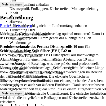
Selir
Im Lieferumfang enthalten
Mehr anzeigen
Distanzprofil, Endkappen, Klebestreifen, Montageanleitung
Inhalt
Beschreibung
1 Stück
Hinweis
Bereich überspringen
Schiebetürbeschlag nicht im Lieferumfang enthalten
Türrichtung DIN
Möchtest Du Deinen Schiebetürbeschlag optimal montieren? Dann ist
Links/Rechts verwendbar
das Pertura Distanzprofil 10 mm genau das Richtige für Dich.
Montageart
Wandmontage
Produktmerkmale des Pertura Distanzprofils 10 mm für
Grundfarbe
Schiebetürbeschlag Selir Silber (EV1) L:2 m
Aluminium, Silber
Darum solltest Du zugreifen: Das Distanzprofil aus hochwertigem
Max. Tor/Türgewicht
Aluminium sorgt für einen gleichmäßigen Abstand von 10 mm
50 kg
zwischen Wand und Beschlag, was eine präzise und professionelle
Profillänge
Montage des Schiebetürbeschlags „Selir“ ermöglicht. Mit einer Länge
2.000 mm
von 2 Metern ist es ideal für verschiedene Anwendungen im Bereich
Oberfläche/Oberflächenbehandlung
der Tür- und Fensterinstallation. Die eloxierte Oberfläche in
Eloxiert, E6EV1 eloxiert
Silberoptik verleiht dem Profil nicht nur ein ansprechendes Aussehen,
AKN (Artikelkurznummer)
sondern schützt es auch vor äußeren Einflüssen. Dank seiner robusten
V5VY
Materialbeschaffenheit trägt das Profil bis zu einem Türgewicht von 50
EAN
kg und bietet somit eine stabile Unterstützung. Die einfache Installation
Mehr anzeigen
4306516118991
wird durch die mitgelieferten Endkappen und Klebestreifen zusätzlich
erleichtert.