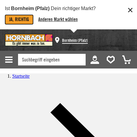
Ist
Bornheim (Pfalz)
Dein richtiger Markt?
JA, RICHTIG
Anderen Markt wählen
Bornheim (Pfalz)
Startseite