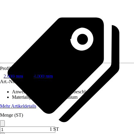
Profillänge
2.000 mm
4.000 mm
Art.-Nr.
12019517
Anwendungsbereich
:
Schiebetürbeschlag
Materialspezifizierung
:
Aluminium
Mehr Artikeldetails
Menge (ST)
1 ST