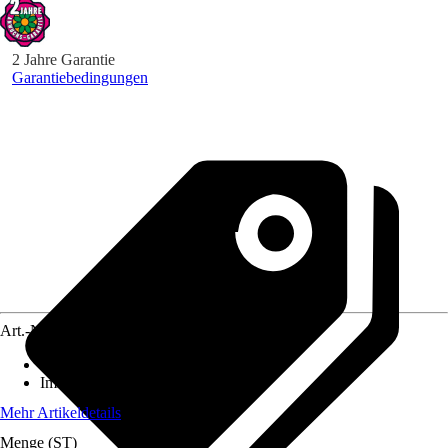
2 Jahre Garantie
Garantiebedingungen
Art.-Nr.
3898007
Standort
:
Sonne, Halbschatten
Immergrün
:
Ja
Mehr Artikeldetails
Menge (ST)