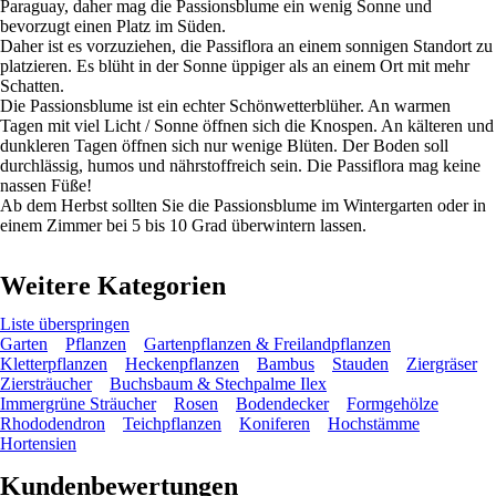
Paraguay, daher mag die Passionsblume ein wenig Sonne und
bevorzugt einen Platz im Süden.
Daher ist es vorzuziehen, die Passiflora an einem sonnigen Standort zu
platzieren. Es blüht in der Sonne üppiger als an einem Ort mit mehr
Schatten.
Die Passionsblume ist ein echter Schönwetterblüher. An warmen
Tagen mit viel Licht / Sonne öffnen sich die Knospen. An kälteren und
dunkleren Tagen öffnen sich nur wenige Blüten. Der Boden soll
durchlässig, humos und nährstoffreich sein. Die Passiflora mag keine
nassen Füße!
Ab dem Herbst sollten Sie die Passionsblume im Wintergarten oder in
einem Zimmer bei 5 bis 10 Grad überwintern lassen.
Weitere Kategorien
Liste überspringen
Garten
Pflanzen
Gartenpflanzen & Freilandpflanzen
Kletterpflanzen
Heckenpflanzen
Bambus
Stauden
Ziergräser
Ziersträucher
Buchsbaum & Stechpalme Ilex
Immergrüne Sträucher
Rosen
Bodendecker
Formgehölze
Rhododendron
Teichpflanzen
Koniferen
Hochstämme
Hortensien
Kundenbewertungen