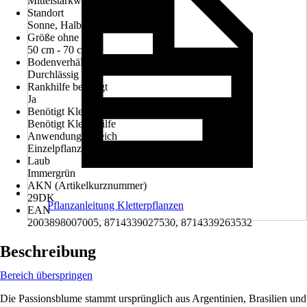
Mittelstarkwachsend
Standort
Sonne, Halbschatten
Größe ohne Topf
50 cm - 70 cm
Bodenverhältnisse
Durchlässig
Rankhilfe benötigt
Ja
Benötigt Kletterhilfe
Benötigt Kletterhilfe
Anwendungsbereich
Einzelpflanzung, Kübelbepflanzung
Laub
Immergrün
AKN (Artikelkurznummer)
29DK
Pflanzanleitung Kletterpflanzen
EAN
2003898007005, 8714339027530, 8714339263532
Beschreibung
Bereich überspringen
Die Passionsblume stammt ursprünglich aus Argentinien, Brasilien und