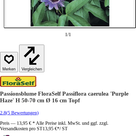
1
/
1
Vergleichen
Passionsblume FloraSelf Passiflora caerulea 'Purple
Haze' H 50-70 cm Ø 16 cm Topf
2.8
(5 Bewertungen)
Preis — 13,95 € * Alle Preise inkl. MwSt. und ggf. zzgl.
Versandkosten pro ST
13,95 €
*
/
ST