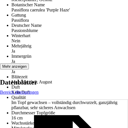
Botanischer Name
Passiflora caerulea 'Purple Haze'
Gattung
Passiflora
Deutscher Name
Passionsblume
Winterhart
Nein
Mehrjährig
Ja
Immergrün
Ja
Blüte
Mehr anzeigen
Ja
Blütezeit
Datenblätter
Mai, Juni, Juli, August
Duft
Bereich überspringen
Kein Duft
Qualität
Im Topf gewachsen – vollständig durchwurzelt, ganzjährig
pflanzbar, sehr sicheres Anwachsen
Durchmesser Topfgröße
16 cm
Wuchsstärke