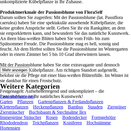
unkomplizierte Kübelpflanze in Ihr Zuhause.
Produktmerkmale der Passionsblume von FloraSelf
Darum sollten Sie zugreifen: Mit der Passionsblume (lat. Passiflora
caerulea) haben Sie eine spektakulär aussehende Kübelpflanze, die
keine großen Ansprüche stellt. Geben Sie ihr ein Rankgitter, an dem
sie emporklettern kann, und bewundern Sie das natürliche Kunstwerk.
An ihren blau-weißen Blüten haben Sie vom Früh- bis zum
Spätsommer Freude. Die Passionsblume mag es hell, sonnig und
feucht. Ab dem Herbst sollten Sie die Passionsblume im Wintergarten
oder in einem Zimmer bei 5 bis 10 Grad überwintern lassen.
Mit der Passionsblume haben Sie eine extravagante und dennoch
unkomplizierte Kübelpflanze. Am richtigen Standort aufgestellt,
Mehr anzeigen
belohnt sie die Pflege mit einer blau-weißen Blütenfülle. Im Winter ist
sie dankbar für einen Frostschutz.
Weitere Kategorien
Festgenagelt: Aufsehenerregend und unkompliziert – die
Passionsblume ist Ihr natürliches Kunstwerk!
Liste überspringen
Garten
Pflanzen
Gartenpflanzen & Freilandpflanzen
Kletterpflanzen
Heckenpflanzen
Bambus
Stauden
Ziergräser
Ziersträucher
Buchsbaum & Stechpalme Ilex
Immergrüne Sträucher
Rosen
Bodendecker
Formgehölze
Rhododendron
Teichpflanzen
Koniferen
Hochstämme
Hortensien