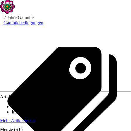
2 Jahre Garantie
Garantiebedingungen
Art.-Nr.
3897968
Standort
:
Sonne, Halbschatten
Immergrün
:
Ja
Mehr Artikeldetails
Menge (ST)