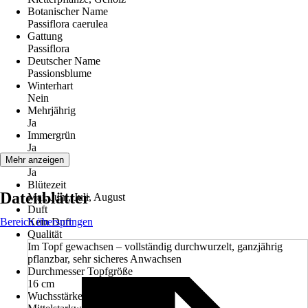
Botanischer Name
Passiflora caerulea
Gattung
Passiflora
Deutscher Name
Passionsblume
Winterhart
Nein
Mehrjährig
Ja
Immergrün
Ja
Blüte
Mehr anzeigen
Ja
Blütezeit
Datenblätter
Mai, Juni, Juli, August
Duft
Bereich überspringen
Kein Duft
Qualität
Im Topf gewachsen – vollständig durchwurzelt, ganzjährig
pflanzbar, sehr sicheres Anwachsen
Durchmesser Topfgröße
16 cm
Wuchsstärke