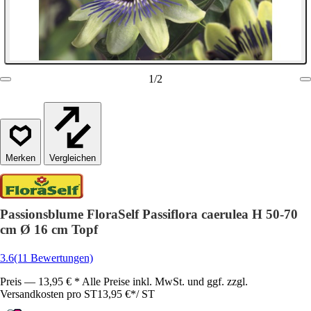
1
/
2
Vergleichen
Passionsblume FloraSelf Passiflora caerulea H 50-70
cm Ø 16 cm Topf
3.6
(11 Bewertungen)
Preis — 13,95 € * Alle Preise inkl. MwSt. und ggf. zzgl.
Versandkosten pro ST
13,95 €
*
/
ST