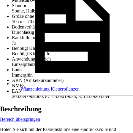
Mittelstarkwachsend
Standort
Sonne, Halbschatten
Größe ohne Topf
50 cm - 70 cm
Bodenverhältnisse
Durchlässig
Rankhilfe benötigt
Ja
Benötigt Kletterhilfe
Benötigt Kletterhilfe
Anwendungsbereich
Einzelpflanzung, Kübelbepflanzung
Laub
Immergrün
AKN (Artikelkurznummer)
NMF8
Pflanzanleitung Kletterpflanzen
EAN
2003897968000, 8714339019634, 8714339263334
Beschreibung
Bereich überspringen
Holen Sie sich mit der Passionsblume eine eindrucksvolle und