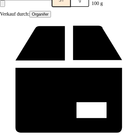
ST
g
100 g
Verkauf durch:
Organifer