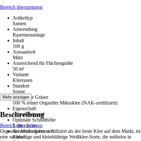
Bereich überspringen
Artikeltyp
Samen
Anwendung
Rasenneuanlage
Inhalt
100 g
Aussaatzeit
März
Ausreichend für Flächengröße
50 m²
Variante
Kleerasen
Standort
Sonne
Enthaltene Gräser
Mehr anzeigen
100 % reiner Organifer Mikroklee (NAK-zertifiziert)
Eigenschaft
Beschreibung
Schnellkeimend
Optimale Schnitthöhe
Bereich überspringen
5 cm - 5 cm
Organifer Microclover, zertifiziert als der beste Klee auf dem Markt, ist
Anwendungsbereich
eine nachhaltige und kleinblättrige Weißklee-Sorte, die mühelos in
Rasen