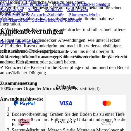
den Boden auf natürliche Weise zu bereichern.
Garten
Rasen & Saatgut
Grünland & Wildacker Saatgut
✔ Zertifiziert als der beste Klee auf dem Markt, bekannt für seinen
Rasensamen
Samen
Rollrasen
Kunstrasen
hohen Zierwert.
Anzuchttöpfe & Anzucht-Zubehör
Blumenzwiebeln
✔ Fügt sich mühelos in Grasmischungen ein für eine nahtlose
Pflanzkartoffeln, Steckzwiebeln & Rhizome
Integration.
✔ Wirkt als natürlicher Unkrautunterdrücker und füllt schnell offene
Kundenbewertungen
Flächen.
✔ Ideal für reine Bodendecker-Anwendungen, wie unter Hecken.
Bereich überspringen
✔ Färbt den Rasen dunkelgrün und macht ihn widerstandsfähiger,
selbst während Trockenperioden.
Die Echtheit der Bewertungen wurde von uns nicht überprüft.
Bewertungen können auch von Kunden stammen, die die Ware nicht
✔ Hat eine höhere Toleranz gegenüber Fußverkehr im Vergleich zu
nachweislich genutzt oder gekauft haben.
anderen Klee-Sorten.
✔ Reduziert die Kosten für die Rasenpflege und minimiert den Bedarf
an zusätzlicher Düngung.
Zusammensetzung
Zahlarten
100% reiner Organifer Microclover (NAK zertifiziert)
Anwendungshinweise
Bodenvorbereitung: Graben Sie den Boden bis zu einer Tiefe
von etwa 30 cm um. Entfernen Sie Unkraut und ebnen Sie die
Fläche.
Saatgut-Mischung: Messen Sie die Menge an Microclover ab