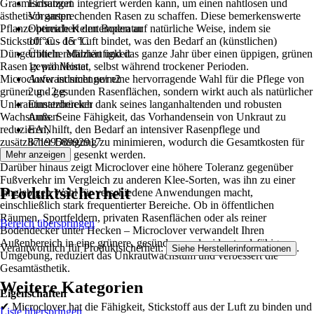
Grasmischungen integriert werden kann, um einen nahtlosen und
Einsatzort
ästhetisch ansprechenden Rasen zu schaffen. Diese bemerkenswerte
Vorgarten
Pflanze bereichert den Boden auf natürliche Weise, indem sie
Optimale Keimtemperatur
Stickstoff aus der Luft bindet, was den Bedarf an (künstlichen)
10 °C - 15 °C
Düngemitteln reduziert und das ganze Jahr über einen üppigen, grünen
Übliche Mähhäufigkeit
Rasen gewährleistet, selbst während trockener Perioden.
1x pro Monat
Microclover ist nicht nur eine hervorragende Wahl für die Pflege von
Aufwandsmenge/m2
grünen und gesunden Rasenflächen, sondern wirkt auch als natürlicher
2 g - 2 g
Unkrautunterdrücker dank seines langanhaltenden und robusten
Einsatzbereich
Wachstums. Seine Fähigkeit, das Vorhandensein von Unkraut zu
Außen
reduzieren, hilft, den Bedarf an intensiver Rasenpflege und
EAN
zusätzlicher Düngung zu minimieren, wodurch die Gesamtkosten für
8719958992917
die Rasenpflege gesenkt werden.
Mehr anzeigen
Darüber hinaus zeigt Microclover eine höhere Toleranz gegenüber
Fußverkehr im Vergleich zu anderen Klee-Sorten, was ihn zu einer
Produktsicherheit
langlebigen Wahl für verschiedene Anwendungen macht,
einschließlich stark frequentierter Bereiche. Ob in öffentlichen
Räumen, Sportfeldern, privaten Rasenflächen oder als reiner
Bereich überspringen
Bodendecker unter Hecken – Microclover verwandelt Ihren
Außenbereich in eine grünere, gesündere und widerstandsfähigere
Verantwortlich für Produktsicherheit:
.
Siehe Herstellerinformationen
Umgebung, reduziert das Unkrautwachstum und verbessert die
Gesamtästhetik.
Weitere Kategorien
Eigenschaften
✔ Microclover hat die Fähigkeit, Stickstoff aus der Luft zu binden und
Liste überspringen