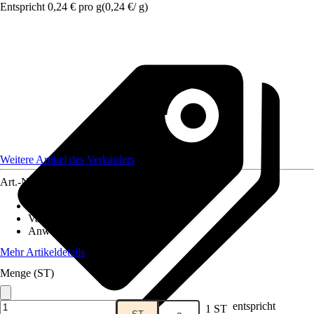
Entspricht 0,24 € pro g
(
0,24 €
/
g
)
Weitere Artikel des Verkäufers
Art.-Nr.
12513131
Artikeltyp
:
Samen
Variante
:
Kleerasen
Anwendung
:
Rasenneuanlage
Mehr Artikeldetails
Menge (ST)
entspricht
1 ST