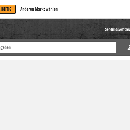
RICHTIG
Anderen Markt wählen
Sendungsverfolg