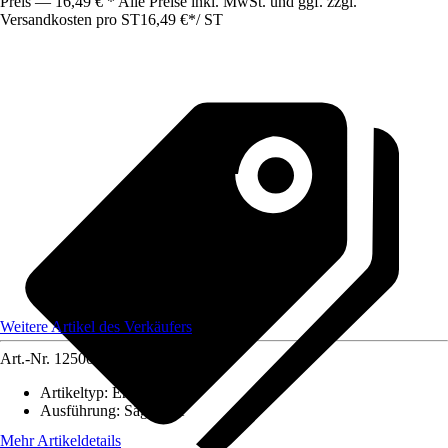
Preis — 16,49 € * Alle Preise inkl. MwSt. und ggf. zzgl.
Versandkosten pro ST
16,49 €
*
/
ST
Weitere Artikel des Verkäufers
Art.-Nr.
12500049
Artikeltyp
:
Ersatzteil
Ausführung
:
Sägekette
Mehr Artikeldetails