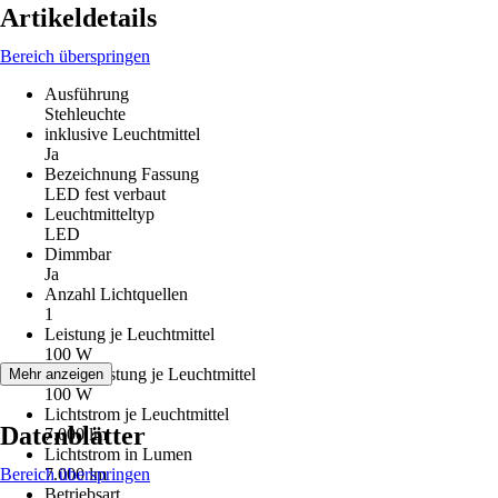
Artikeldetails
Bereich überspringen
Ausführung
Stehleuchte
inklusive Leuchtmittel
Ja
Bezeichnung Fassung
LED fest verbaut
Leuchtmitteltyp
LED
Dimmbar
Ja
Anzahl Lichtquellen
1
Leistung je Leuchtmittel
100 W
Max. Leistung je Leuchtmittel
Mehr anzeigen
100 W
Lichtstrom je Leuchtmittel
Datenblätter
7.000 lm
Lichtstrom in Lumen
Bereich überspringen
7.000 lm
Betriebsart