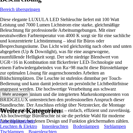
Bereich überspringen
Diese elegante LUXULA LED Stehleuchte liefert mit 100 Watt
Leistung und 7000 Lumen Lichtstrom eine starke, gleichmäßige
Beleuchtung für professionelle Arbeitsumgebungen. Mit einer
neutralweißen Farbtemperatur von 4000 K sorgt sie für eine sachliche
und konzentrierte Lichtstimmung – ideal für Büros oder
Besprechungsräume. Das Licht wird gleichzeitig nach oben und unten
abgegeben (Up & Downlight), was für eine ausgewogene,
raumfüllende Helligkeit sorgt. Der sehr niedrige Blendwert von
UGR<16 in Kombination mit flickerfreier LED-Technologie und
einem Farbwiedergabeindex von Ra>98 macht diese Bürostehlampe
zur optimalen Lösung für augenschonendes Arbeiten an
Bildschirmplätzen. Die Leuchte ist stufenlos dimmbar per Touch-
Bedienung und kann damit jederzeit an persönliche Lichtbedürfnisse
angepasst werden. Die hochwertige Verarbeitung aus schwarz
eloxiertem Aluminium und die integrierten Markenkomponenten von
Mehr anzeigen
BRIDGELUX unterstreichen den professionellen Anspruch dieser
Standleuchte. Der Anschluss erfolgt über Netzstecker, die Montage
Weitere Kategorien
über eine stabile Steckverbindung – einfach, effizient und zuverlässig.
Als hochwertige Büroleuchte ist sie die perfekte Wahl für moderne
Arbeitsplätze, bei denen Design und Funktion gleichermaßen zählen.
Liste überspringen
Leuchten & Elektro
Innenleuchten
Bodenlampen
Stehlampen
Tischlampen
Bogenleuchten