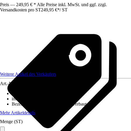
Preis — 249,95 € * Alle Preise inkl. MwSt. und ggf. zzgl.
Versandkosten pro ST
249,95 €
*
/
ST
Weitere Artikel des Verkäufers
Art.-Nr.
12570147
Ausführung
:
Stehleuchte
inklusive Leuchtmittel
:
Ja
Bezeichnung Fassung
:
LED fest verbaut
Mehr Artikeldetails
Menge (ST)