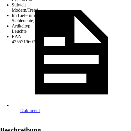
Stilwelt
Modern/Trend
Im Lieferumfang enthalten
Stehleuchte, Bedienungsanleitung
Artikeltyp
Leuchte
EAN
4255719607736
Dokument
Beschreibung