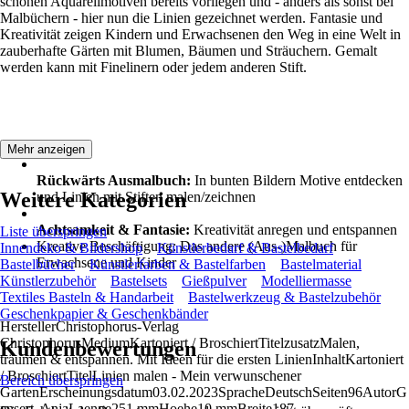
schönen Aquarellmotiven bereits vorliegen und - anders als sonst bei
Malbüchern - hier nun die Linien gezeichnet werden. Fantasie und
Kreativität zeigen Kindern und Erwachsenen den Weg in eine Welt in
zauberhafte Gärten mit Blumen, Bäumen und Sträuchern. Gemalt
werden kann mit Finelinern oder jedem anderen Stift.
Mehr anzeigen
Rückwärts Ausmalbuch:
In bunten Bildern Motive entdecken
Weitere Kategorien
und Linien mit Stiften malen/zeichnen
Achtsamkeit & Fantasie:
Kreativität anregen und entspannen
Liste überspringen
Kreative Beschäftigung: Das andere (Aus-)Malbuch für
Innendeko & Bildershop
Künstlerbedarf & Bastelbedarf
Erwachsene und Kinder
Bastelbücher
Künstlerfarben & Bastelfarben
Bastelmaterial
Künstlerzubehör
Bastelsets
Gießpulver
Modelliermasse
Textiles Basteln & Handarbeit
Bastelwerkzeug & Bastelzubehör
Geschenkpapier & Geschenkbänder
HerstellerChristophorus-Verlag
ChristophorusMediumKartoniert / BroschiertTitelzusatzMalen,
Kundenbewertungen
träumen & entspannen. Mit Ideen für die ersten LinienInhaltKartoniert
/ BroschiertTitelLinien malen - Mein verwunschener
Bereich überspringen
GartenErscheinungsdatum03.02.2023SpracheDeutschSeiten96AutorG
ensert, AnjaLaenge251 mmHoehe10 mmBreite187