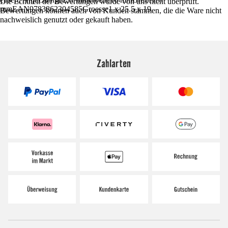
Die Echtheit der Bewertungen wurde von uns nicht überprüft.
mmEAN9783862304585Groesse1 x 25.5 x 19
Bewertungen können auch von Kunden stammen, die die Ware nicht
nachweislich genutzt oder gekauft haben.
Zahlarten