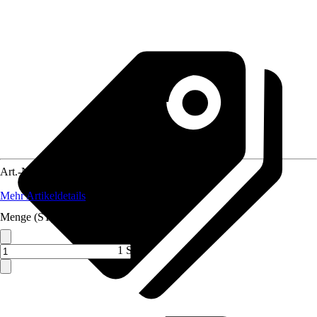
Art.-Nr.
10187101
Mehr Artikeldetails
Menge (ST)
1 ST