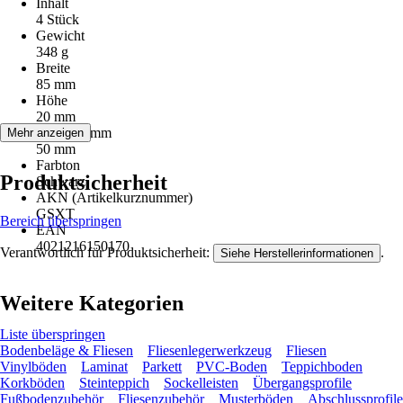
Inhalt
4 Stück
Gewicht
348 g
Breite
85 mm
Höhe
20 mm
Länge in mm
Mehr anzeigen
50 mm
Farbton
Produktsicherheit
Schwarz
AKN (Artikelkurznummer)
GSXT
Bereich überspringen
EAN
4021216150170
Verantwortlich für Produktsicherheit:
.
Siehe Herstellerinformationen
Weitere Kategorien
Liste überspringen
Bodenbeläge & Fliesen
Fliesenlegerwerkzeug
Fliesen
Vinylböden
Laminat
Parkett
PVC-Boden
Teppichboden
Korkböden
Steinteppich
Sockelleisten
Übergangsprofile
Fußbodenzubehör
Fliesenzubehör
Musterböden
Abschlussprofile