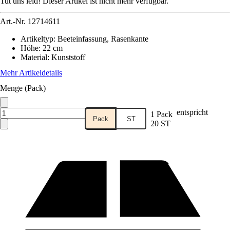
Tut uns leid! Dieser Artikel ist nicht mehr verfügbar.
Art.-Nr.
12714611
Artikeltyp
:
Beeteinfassung, Rasenkante
Höhe
:
22 cm
Material
:
Kunststoff
Mehr Artikeldetails
Menge (Pack)
entspricht
1 Pack
Pack
ST
20 ST