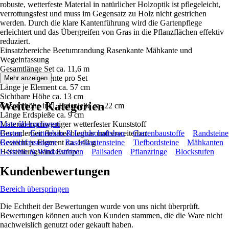
robuste, wetterfeste Material in natürlicher Holzoptik ist pflegeleicht,
verrottungsfest und muss im Gegensatz zu Holz nicht gestrichen
werden. Durch die klare Kantenführung wird die Gartenpflege
erleichtert und das Übergreifen von Gras in die Pflanzflächen effektiv
reduziert.
Einsatzbereiche Beetumrandung Rasenkante Mähkante und
Wegeinfassung
Gesamtlänge Set ca. 11,6 m
Inhalt 20 Segmente pro Set
Mehr anzeigen
Länge je Element ca. 57 cm
Sichtbare Höhe ca. 13 cm
Weitere Kategorien
Gesamthöhe inkl. Erdspieße ca. 22 cm
Länge Erdspieße ca. 9 cm
Material hochwertiger wetterfester Kunststoff
Liste überspringen
Besonderheit flexibel biegbar und erweiterbar
Garten
Gartenbau & Landschaftsbau
Gartenbaustoffe
Randsteine
Gewicht je Element ca. 140 g
Beeteinfassungen
Rasenkantensteine
Tiefbordsteine
Mähkanten
Herstellungsland Europa
L-Steine & Winkelstützen
Palisaden
Pflanzringe
Blockstufen
Kundenbewertungen
Bereich überspringen
Die Echtheit der Bewertungen wurde von uns nicht überprüft.
Bewertungen können auch von Kunden stammen, die die Ware nicht
nachweislich genutzt oder gekauft haben.