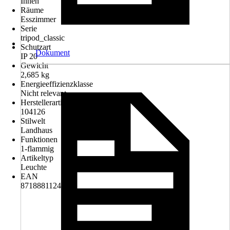
Innen
Räume
Esszimmer
Serie
tripod_classic
Schutzart
Dokument
IP 20
Gewicht
2,685 kg
Energieeffizienzklasse
Nicht relevant
Herstellerartikelnummer
104126
Stilwelt
Landhaus
Funktionen
1-flammig
Artikeltyp
Leuchte
EAN
8718881124655