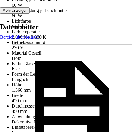
60 W
Max. Leistung je Leuchtmittel
Mehr anzeigen
60 W
Lichtfarbe
Datenblätter
Warmweiß
Farbtemperatur
Bereich überspringen
2.000 K - 3.000 K
Betriebsspannung
230 V
Material Gestell
Holz
Farbe Glas/Schirm
Klar
Form der Leuchte
Länglich
Höhe
1.360 mm
Breite
450 mm
Durchmesser
450 mm
Anwendung
Dekorative Beleuchtung, Funktionale Beleuchtung
Einsatzbereich