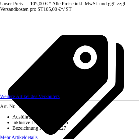
Unser Preis — 105,00 € * Alle Preise inkl. MwSt. und ggf. zzgl.
Versandkosten pro ST
105,00 €
*
/
ST
Weitere Artikel des Verkäufers
Art.-Nr.
12173316
Ausführung
:
Stehleuchte
inklusive Leuchtmittel
:
Nein
Bezeichnung Fassung
:
E27
Mehr Artikeldetails