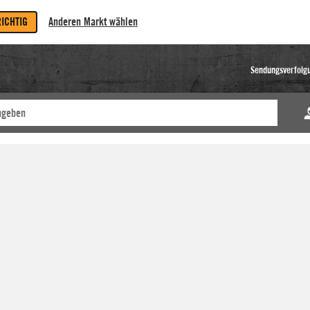
RICHTIG
Anderen Markt wählen
Sendungsverfolg