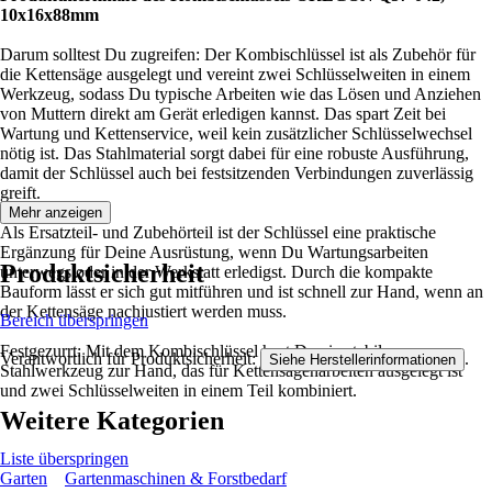
10x16x88mm
Darum solltest Du zugreifen: Der Kombischlüssel ist als Zubehör für
die Kettensäge ausgelegt und vereint zwei Schlüsselweiten in einem
Werkzeug, sodass Du typische Arbeiten wie das Lösen und Anziehen
von Muttern direkt am Gerät erledigen kannst. Das spart Zeit bei
Wartung und Kettenservice, weil kein zusätzlicher Schlüsselwechsel
nötig ist. Das Stahlmaterial sorgt dabei für eine robuste Ausführung,
damit der Schlüssel auch bei festsitzenden Verbindungen zuverlässig
greift.
Mehr anzeigen
Als Ersatzteil- und Zubehörteil ist der Schlüssel eine praktische
Ergänzung für Deine Ausrüstung, wenn Du Wartungsarbeiten
Produktsicherheit
unterwegs oder in der Werkstatt erledigst. Durch die kompakte
Bauform lässt er sich gut mitführen und ist schnell zur Hand, wenn an
der Kettensäge nachjustiert werden muss.
Bereich überspringen
Festgezurrt: Mit dem Kombischlüssel hast Du ein stabiles
Verantwortlich für Produktsicherheit:
.
Siehe Herstellerinformationen
Stahlwerkzeug zur Hand, das für Kettensägenarbeiten ausgelegt ist
und zwei Schlüsselweiten in einem Teil kombiniert.
Weitere Kategorien
Liste überspringen
Garten
Gartenmaschinen & Forstbedarf