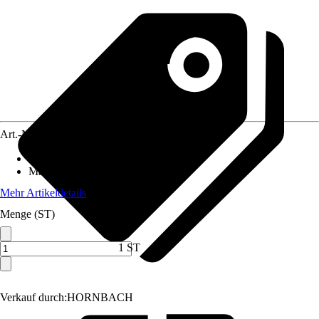
Art.-Nr.
7162462
Artikeltyp
:
Schlüssel
Material
:
Stahl
Mehr Artikeldetails
Menge (ST)
1 ST
Verkauf durch:
HORNBACH