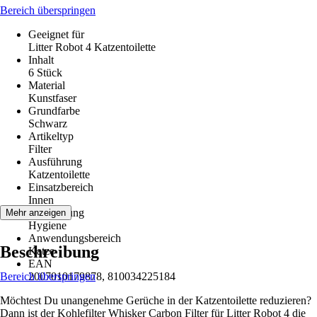
Bereich überspringen
Geeignet für
Litter Robot 4 Katzentoilette
Inhalt
6 Stück
Material
Kunstfaser
Grundfarbe
Schwarz
Artikeltyp
Filter
Ausführung
Katzentoilette
Einsatzbereich
Innen
Anwendung
Mehr anzeigen
Hygiene
Anwendungsbereich
Beschreibung
Katze
EAN
Bereich überspringen
2007010179878, 810034225184
Möchtest Du unangenehme Gerüche in der Katzentoilette reduzieren?
Dann ist der Kohlefilter Whisker Carbon Filter für Litter Robot 4 die