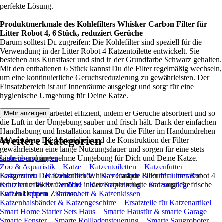
perfekte Lösung.
Produktmerkmale des Kohlefilters Whisker Carbon Filter für
Litter Robot 4, 6 Stück, reduziert Gerüche
Darum solltest Du zugreifen: Die Kohlefilter sind speziell für die
Verwendung in der Litter Robot 4 Katzentoilette entwickelt. Sie
bestehen aus Kunstfaser und sind in der Grundfarbe Schwarz gehalten.
Mit den enthaltenen 6 Stück kannst Du die Filter regelmäßig wechseln,
um eine kontinuierliche Geruchsreduzierung zu gewährleisten. Der
Einsatzbereich ist auf Innenräume ausgelegt und sorgt für eine
hygienische Umgebung für Deine Katze.
Der Kohlefilter arbeitet effizient, indem er Gerüche absorbiert und so
Mehr anzeigen
die Luft in der Umgebung sauber und frisch hält. Dank der einfachen
Handhabung und Installation kannst Du die Filter im Handumdrehen
Weitere Kategorien
austauschen. Die Materialien und die Konstruktion der Filter
gewährleisten eine lange Nutzungsdauer und sorgen für eine stets
saubere und angenehme Umgebung für Dich und Deine Katze.
Liste überspringen
Zoo & Aquaristik
Katze
Katzentoiletten
Katzenfutter
Festgezurrt: Der Kohlefilter Whisker Carbon Filter für Litter Robot 4
Katzenstreu
Katzenzubehör
Katzennäpfe & Futterautomaten
reduziert effektiv Gerüche in der Katzentoilette und sorgt für frische
Kratzbaum & Kratzmöbel
Katzenspielzeug
Katzenpflege
Luft in Deinem Zuhause.
Katzenklappen
Katzenbett & Katzenkissen
Katzenhalsbänder & Katzengeschirre
Ersatzteile für Katzenartikel
Smart Home Starter Sets Haus
Smarte Haustür & smarte Garage
Smarte Fenster
Smarte Rollladensteuerung
Smarte Saugroboter