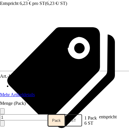
Entspricht 6,23 € pro ST
(
6,23 €
/
ST
)
Art.-Nr.
12301473
Material
:
Kunstfaser
Mehr Artikeldetails
Menge (Pack)
entspricht
1 Pack
Pack
ST
6 ST