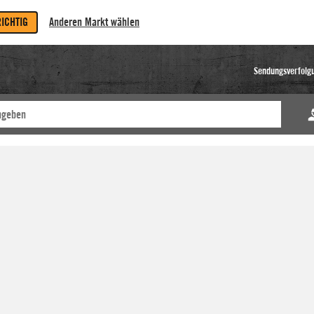
RICHTIG
Anderen Markt wählen
Sendungsverfolg