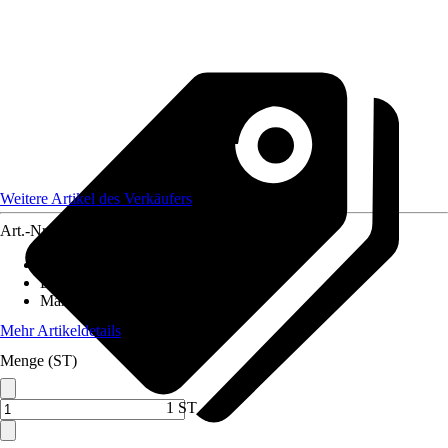
Weitere Artikel des Verkäufers
Art.-Nr.
12590153
Artikeltyp
:
Kissenhülle
Dekor / Muster
:
Gemustert
Maße (BxH)
:
28x47
Mehr Artikeldetails
Menge (ST)
1 ST