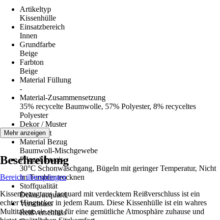
Artikeltyp
Kissenhülle
Einsatzbereich
Innen
Grundfarbe
Beige
Farbton
Beige
Material Füllung
-
Material-Zusammensetzung
35% recycelte Baumwolle, 57% Polyester, 8% recyceltes
Polyester
Dekor / Muster
Gemustert
Mehr anzeigen
Material Bezug
Baumwoll-Mischgewebe
Beschreibung
Pflegehinweis
30°C Schonwaschgang, Bügeln mit geringer Temperatur, Nicht
Bereich überspringen
im Tumbler trocknen
Stoffqualität
Kissenbezug aus Jacquard mit verdecktem Reißverschluss ist ein
Deko Jacquard
echter Hingucker in jedem Raum. Diese Kissenhülle ist ein wahres
Verschluss
Multitalent: sie sorgt für eine gemütliche Atmosphäre zuhause und
Reißverschluss