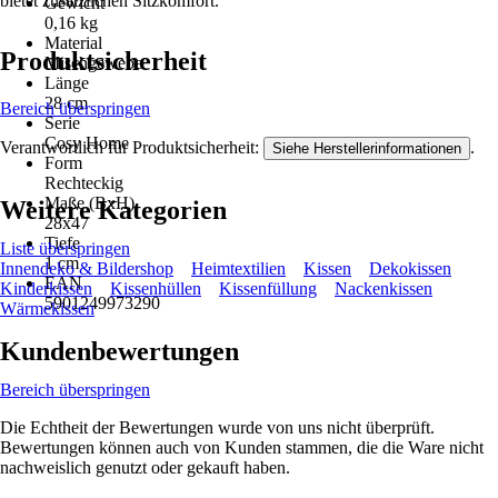
bietet zusätzlichen Sitzkomfort.
Gewicht
0,16 kg
Material
Produktsicherheit
Mischgewebe
Länge
28 cm
Bereich überspringen
Serie
Cosy Home
Verantwortlich für Produktsicherheit:
.
Siehe Herstellerinformationen
Form
Rechteckig
Maße (BxH)
Weitere Kategorien
28x47
Tiefe
Liste überspringen
1 cm
Innendeko & Bildershop
Heimtextilien
Kissen
Dekokissen
EAN
Kinderkissen
Kissenhüllen
Kissenfüllung
Nackenkissen
5901249973290
Wärmekissen
Kundenbewertungen
Bereich überspringen
Die Echtheit der Bewertungen wurde von uns nicht überprüft.
Bewertungen können auch von Kunden stammen, die die Ware nicht
nachweislich genutzt oder gekauft haben.