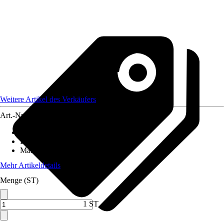
Weitere Artikel des Verkäufers
Art.-Nr.
12590141
Artikeltyp
:
Kissenhülle
Dekor / Muster
:
Gemustert
Maße (BxH)
:
40x60
Mehr Artikeldetails
Menge (ST)
1 ST