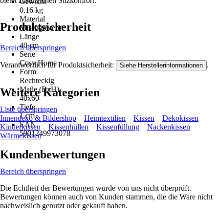
bietet zusätzlichen Sitzkomfort.
Gewicht
0,16 kg
Material
Produktsicherheit
Mischgewebe
Länge
40 cm
Bereich überspringen
Serie
Cosy Home
Verantwortlich für Produktsicherheit:
.
Siehe Herstellerinformationen
Form
Rechteckig
Maße (BxH)
Weitere Kategorien
40x60
Tiefe
Liste überspringen
1 cm
Innendeko & Bildershop
Heimtextilien
Kissen
Dekokissen
EAN
Kinderkissen
Kissenhüllen
Kissenfüllung
Nackenkissen
5901249973078
Wärmekissen
Kundenbewertungen
Bereich überspringen
Die Echtheit der Bewertungen wurde von uns nicht überprüft.
Bewertungen können auch von Kunden stammen, die die Ware nicht
nachweislich genutzt oder gekauft haben.