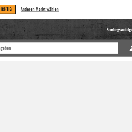
RICHTIG
Anderen Markt wählen
Sendungsverfolg