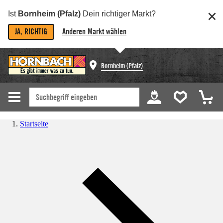
Ist
Bornheim (Pfalz)
Dein richtiger Markt?
JA, RICHTIG
Anderen Markt wählen
Bornheim (Pfalz)
Startseite