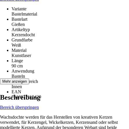
Variante
Bastelmaterial
Bastelart
Gießen
Artikeltyp
Kerzendocht
Grundfarbe
Weiß
Material
Kunstfaser
Länge
90 cm
Anwendung
Basteln
Einsatzbereich
Mehr anzeigen
Innen
EAN
Beschreibung
7610877115429
Bereich überspringen
Wachsdochte werden für das Herstellen von kreativen Kerzen
verwendet, für Kerzengel, Wickelkerzen, Kerzensand oder selbst
modellierte Kerzen. Aufgrund der besonderen Webart sind beide