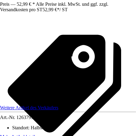
Preis — 52,99 € * Alle Preise inkl. MwSt. und ggf. zzgl.
Versandkosten pro ST
52,99 €
*
/
ST
Weitere Artikel des Verkäufers
Art.-Nr.
12637931
Standort
:
Halbschatten