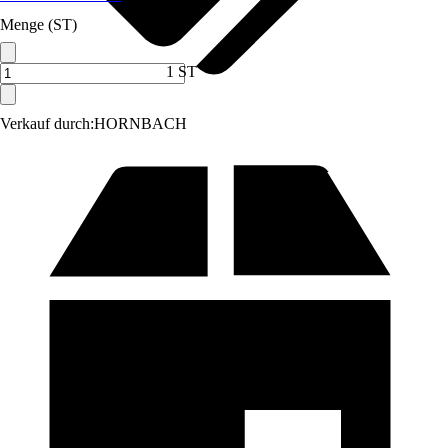
Menge (ST)
1 ST
Verkauf durch:
HORNBACH