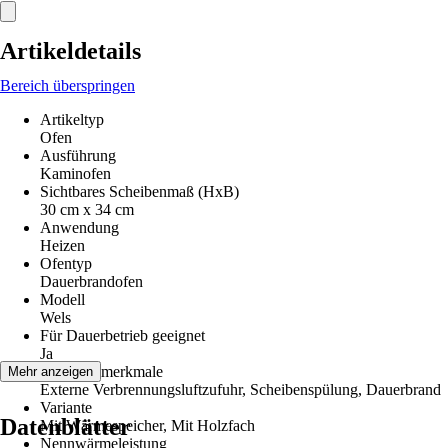
Artikeldetails
Bereich überspringen
Artikeltyp
Ofen
Ausführung
Kaminofen
Sichtbares Scheibenmaß (HxB)
30 cm x 34 cm
Anwendung
Heizen
Ofentyp
Dauerbrandofen
Modell
Wels
Für Dauerbetrieb geeignet
Ja
Leistungsmerkmale
Mehr anzeigen
Externe Verbrennungsluftzufuhr, Scheibenspülung, Dauerbrand
Variante
Datenblätter
Mit Wärmespeicher, Mit Holzfach
Nennwärmeleistung