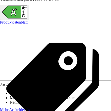
Produktdatenblatt
Art.-Nr.
12541094
Ausführung
:
Kaminofen
Maße (BxHxT)
:
77 cm x 129 cm x 40 cm
Nennwärmeleistung
:
8 kW
Mehr Artikeldetails