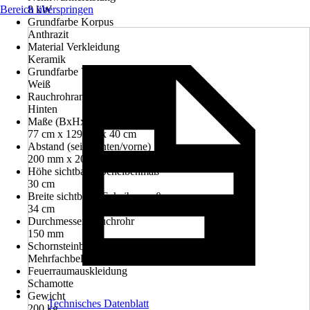
Bereich überspringen
8 kW
Grundfarbe Korpus
Anthrazit
Material Verkleidung
Keramik
Grundfarbe Verkleidung
Weiß
Rauchrohranschluss
Hinten
Maße (BxHxT)
77 cm x 129 cm x 40 cm
Abstand (seite/hinten/vorne)
200 mm x 200 mm x 800 mm
Höhe sichtbares Scheibenmaß
30 cm
Breite sichtbares Scheibenmaß
34 cm
Durchmesser Rauchrohr
150 mm
Schornsteinbelegung
Mehrfachbelegung
Feuerraumauskleidung
Schamotte
Gewicht
Technisches Datenblatt
200 kg