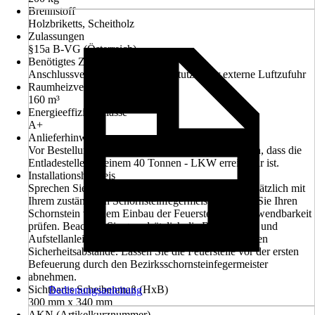
Brennstoff
Holzbriketts, Scheitholz
Zulassungen
§15a B-VG (Österreich)
Benötigtes Zubehör
Anschlussverrohrung, Anschlussstutzen für externe Luftzufuhr
Raumheizvermögen
160 m³
Energieeffizienzklasse
A+
Anlieferhinweis
Vor Bestellung muss vom Kunden sichergestellt sein, dass die
Entladestelle mit einem 40 Tonnen - LKW erreichbar ist.
Installationshinweis
Sprechen Sie vor dem Kauf einer Feuerstelle grundsätzlich mit
Ihrem zuständigen Schornsteinfegermeister. Lassen Sie Ihren
Schornstein vor dem Einbau der Feuerstelle auf Verwendbarkeit
prüfen. Beachten Sie grundsätzlich die Bedienungs- und
Aufstellanleitungen und wahren Sie die erforderlichen
Sicherheitsabstände. Lassen Sie die Feuerstelle vor der ersten
Befeuerung durch den Bezirksschornsteinfegermeister
abnehmen.
Sichtbares Scheibenmaß (HxB)
Bedienungsanleitung
300 mm x 340 mm
AKN (Artikelkurznummer)