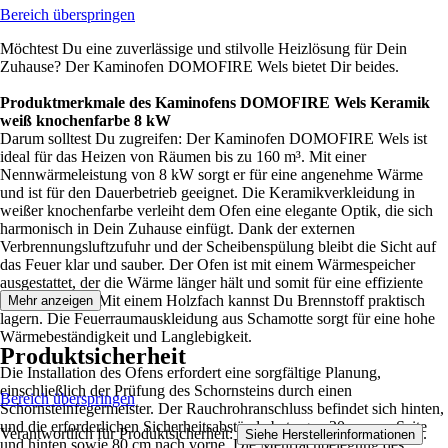
Bereich überspringen
Möchtest Du eine zuverlässige und stilvolle Heizlösung für Dein
Zuhause? Der Kaminofen DOMOFIRE Wels bietet Dir beides.
Produktmerkmale des Kaminofens DOMOFIRE Wels Keramik
weiß knochenfarbe 8 kW
Darum solltest Du zugreifen: Der Kaminofen DOMOFIRE Wels ist
ideal für das Heizen von Räumen bis zu 160 m³. Mit einer
Nennwärmeleistung von 8 kW sorgt er für eine angenehme Wärme
und ist für den Dauerbetrieb geeignet. Die Keramikverkleidung in
weißer knochenfarbe verleiht dem Ofen eine elegante Optik, die sich
harmonisch in Dein Zuhause einfügt. Dank der externen
Verbrennungsluftzufuhr und der Scheibenspülung bleibt die Sicht auf
das Feuer klar und sauber. Der Ofen ist mit einem Wärmespeicher
ausgestattet, der die Wärme länger hält und somit für eine effiziente
Nutzung sorgt. Mit einem Holzfach kannst Du Brennstoff praktisch
Mehr anzeigen
lagern. Die Feuerraumauskleidung aus Schamotte sorgt für eine hohe
Wärmebeständigkeit und Langlebigkeit.
Produktsicherheit
Die Installation des Ofens erfordert eine sorgfältige Planung,
einschließlich der Prüfung des Schornsteins durch einen
Bereich überspringen
Schornsteinfegermeister. Der Rauchrohranschluss befindet sich hinten,
und die erforderlichen Sicherheitsabstände betragen 20 cm zur Seite
Verantwortlich für Produktsicherheit:
.
Siehe Herstellerinformationen
und hinten sowie 80 cm nach vorne. Die Mehrfachbelegung des