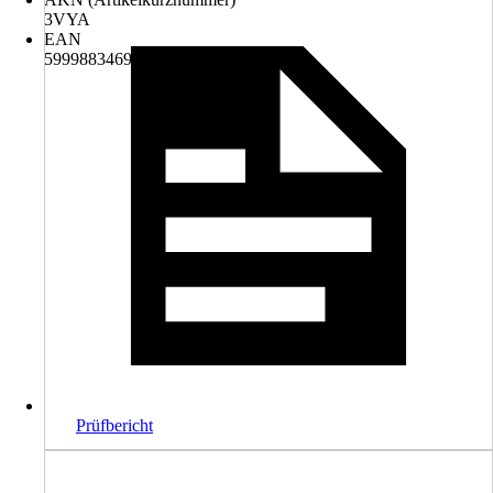
3VYA
EAN
5999883469408
Prüfbericht