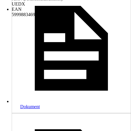
UEDX
EAN
5999883469033
Dokument