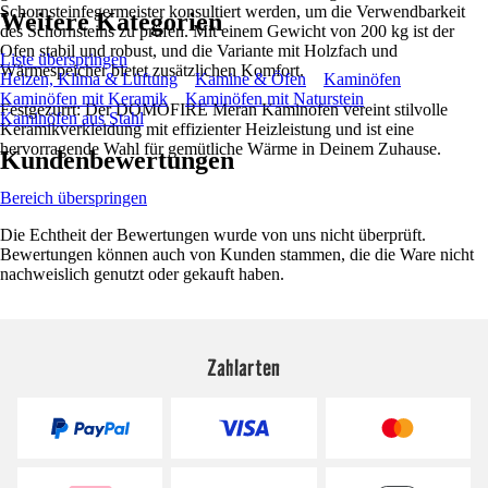
Schornsteinfegermeister konsultiert werden, um die Verwendbarkeit
Weitere Kategorien
des Schornsteins zu prüfen. Mit einem Gewicht von 200 kg ist der
Ofen stabil und robust, und die Variante mit Holzfach und
Liste überspringen
Wärmespeicher bietet zusätzlichen Komfort.
Heizen, Klima & Lüftung
Kamine & Öfen
Kaminöfen
Kaminöfen mit Keramik
Kaminöfen mit Naturstein
Festgezurrt: Der DOMOFIRE Meran Kaminofen vereint stilvolle
Kaminöfen aus Stahl
Keramikverkleidung mit effizienter Heizleistung und ist eine
hervorragende Wahl für gemütliche Wärme in Deinem Zuhause.
Kundenbewertungen
Bereich überspringen
Die Echtheit der Bewertungen wurde von uns nicht überprüft.
Bewertungen können auch von Kunden stammen, die die Ware nicht
nachweislich genutzt oder gekauft haben.
Zahlarten