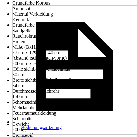
Grundfarbe Korpus
Anthrazit
Material Verkleidung
Keramik
Grundfarbe Verkleidung
Sandgelb
Rauchrohranschluss
Hinten
Maße (BxHxT)
77 cm x 129 cm x 40 cm
Abstand (seite/hinten/vorne)
200 mm x 200 mm x 800 mm
Höhe sichtbares Scheibenmaß
30 cm
Breite sichtbares Scheibenmaß
34 cm
Durchmesser Rauchrohr
150 mm
Schornsteinbelegung
Mehrfachbelegung
Feuerraumauskleidung
Schamotte
Gewicht
Bedienungsanleitung
200 kg
Brennstoff