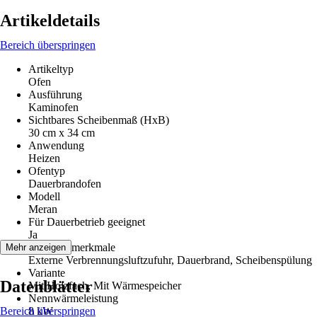
Artikeldetails
Bereich überspringen
Artikeltyp
Ofen
Ausführung
Kaminofen
Sichtbares Scheibenmaß (HxB)
30 cm x 34 cm
Anwendung
Heizen
Ofentyp
Dauerbrandofen
Modell
Meran
Für Dauerbetrieb geeignet
Ja
Leistungsmerkmale
Mehr anzeigen
Externe Verbrennungsluftzufuhr, Dauerbrand, Scheibenspülung
Variante
Datenblätter
Mit Holzfach, Mit Wärmespeicher
Nennwärmeleistung
Bereich überspringen
8 kW