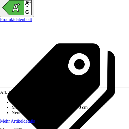
Produktdatenblatt
Art.-Nr.
12486256
Ausführung
:
Kaminofen
Maße (BxHxT)
:
77 cm x 129 cm x 40 cm
Nennwärmeleistung
:
8 kW
Mehr Artikeldetails