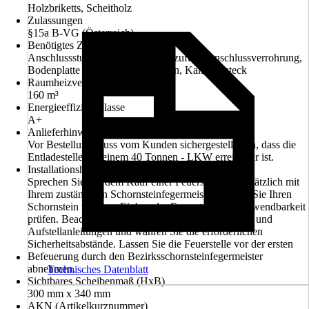
Holzbriketts, Scheitholz
Zulassungen
§15a B-VG (Österreich)
Benötigtes Zubehör
Anschlussstutzen für externe Luftzufuhr, Anschlussverrohrung,
Bodenplatte bei brennbaren Böden, Kaminbesteck
Raumheizvermögen
160 m³
Energieeffizienzklasse
A+
Anlieferhinweis
Vor Bestellung muss vom Kunden sichergestellt sein, dass die
Entladestelle mit einem 40 Tonnen - LKW erreichbar ist.
Installationshinweis
Sprechen Sie vor dem Kauf einer Feuerstelle grundsätzlich mit
Ihrem zuständigen Schornsteinfegermeister. Lassen Sie Ihren
Schornstein vor dem Einbau der Feuerstelle auf Verwendbarkeit
prüfen. Beachten Sie grundsätzlich die Bedienungs- und
Aufstellanleitungen und wahren Sie die erforderlichen
Sicherheitsabstände. Lassen Sie die Feuerstelle vor der ersten
Befeuerung durch den Bezirksschornsteinfegermeister
abnehmen.
Technisches Datenblatt
Sichtbares Scheibenmaß (HxB)
300 mm x 340 mm
AKN (Artikelkurznummer)