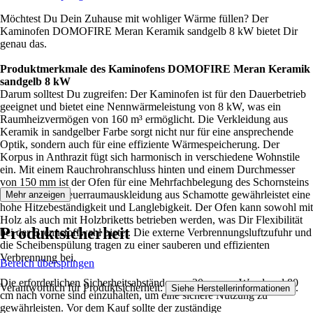
Möchtest Du Dein Zuhause mit wohliger Wärme füllen? Der
Kaminofen DOMOFIRE Meran Keramik sandgelb 8 kW bietet Dir
genau das.
Produktmerkmale des Kaminofens DOMOFIRE Meran Keramik
sandgelb 8 kW
Darum solltest Du zugreifen: Der Kaminofen ist für den Dauerbetrieb
geeignet und bietet eine Nennwärmeleistung von 8 kW, was ein
Raumheizvermögen von 160 m³ ermöglicht. Die Verkleidung aus
Keramik in sandgelber Farbe sorgt nicht nur für eine ansprechende
Optik, sondern auch für eine effiziente Wärmespeicherung. Der
Korpus in Anthrazit fügt sich harmonisch in verschiedene Wohnstile
ein. Mit einem Rauchrohranschluss hinten und einem Durchmesser
von 150 mm ist der Ofen für eine Mehrfachbelegung des Schornsteins
geeignet. Die Feuerraumauskleidung aus Schamotte gewährleistet eine
Mehr anzeigen
hohe Hitzebeständigkeit und Langlebigkeit. Der Ofen kann sowohl mit
Holz als auch mit Holzbriketts betrieben werden, was Dir Flexibilität
Produktsicherheit
bei der Brennstoffwahl bietet. Die externe Verbrennungsluftzufuhr und
die Scheibenspülung tragen zu einer sauberen und effizienten
Verbrennung bei.
Bereich überspringen
Die erforderlichen Sicherheitsabstände von 20 cm zur Wand und 80
Verantwortlich für Produktsicherheit:
.
Siehe Herstellerinformationen
cm nach vorne sind einzuhalten, um eine sichere Nutzung zu
gewährleisten. Vor dem Kauf sollte der zuständige