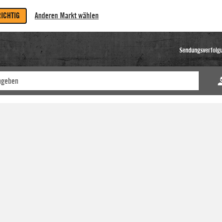
RICHTIG
Anderen Markt wählen
Sendungsverfolg