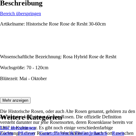
Beschreibung
Bereich überspringen
Artikelname: Historische Rose Rose de Resht 30-60cm
Wissenschaftliche Bezeichnung: Rosa Hybrid Rose de Resht
Wuchsgröße: 70 - 120cm
Blütezeit: Mai - Oktober
Beschreibung:
Mehr anzeigen
Die Historische Rosen, oder auch Alte Rosen genannt, gehören zu den
Weitere Kategorien
am längsten kultivierten Garten-Rosen. Die offizielle Definition
versteht darunter nur jene Rosensorten, deren Rosenklasse bereits vor
1867 in Kultur war. Es gibt noch einige verschiedenfarbige
Liste überspringen
Züchtungen dieser Roseart. Ihr Wuchshöhe ist je nach Sorte zwischen
Garten
Pflanzen
Gartenpflanzen & Freilandpflanzen
Rosen