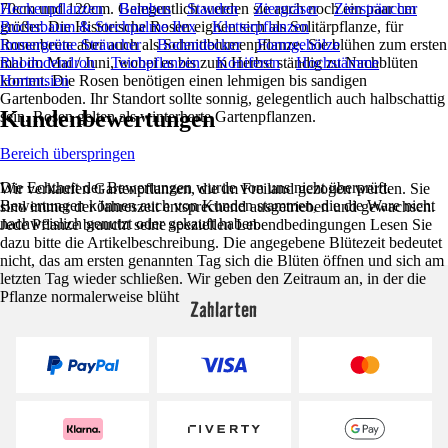
70cm und 120cm. Gelegentlich werden sie auch noch ein paar cm
Heckenpflanzen
Bambus
Stauden
Ziergräser
Ziersträucher
größer. Die Historische Rosen eignen sich als Solitärpflanze, für
Buchsbaum & Stechpalme Ilex
Kletterpflanzen
Rosenbeete aber auch als Schnittblumenpflanze. Sie blühen zum ersten
Immergrüne Sträucher
Bodendecker
Formgehölze
mal im Mai / Juni, wobei es bis zum Herbst ständig zu Nachblüten
Rhododendron
Teichpflanzen
Koniferen
Hochstämme
kommt. Die Rosen benötigen einen lehmigen bis sandigen
Hortensien
Gartenboden. Ihr Standort sollte sonnig, gelegentlich auch halbschattig
Kundenbewertungen
sein. Rosen gelten als winterharte Gartenpflanzen.
Bereich überspringen
Die Echtheit der Bewertungen wurde von uns nicht überprüft.
Wir verkaufen Gartenpflanzen, die im Freiland gezogen werden. Sie
Bewertungen können auch von Kunden stammen, die die Ware nicht
sind immer der Jahreszeit entsprechend ausgetrieben und gewachsen.
nachweislich genutzt oder gekauft haben.
Jede Pflanze braucht seine speziellen Lebendbedingungen Lesen Sie
dazu bitte die Artikelbeschreibung. Die angegebene Blütezeit bedeutet
nicht, das am ersten genannten Tag sich die Blüten öffnen und sich am
letzten Tag wieder schließen. Wir geben den Zeitraum an, in der die
Pflanze normalerweise blüht
Zahlarten