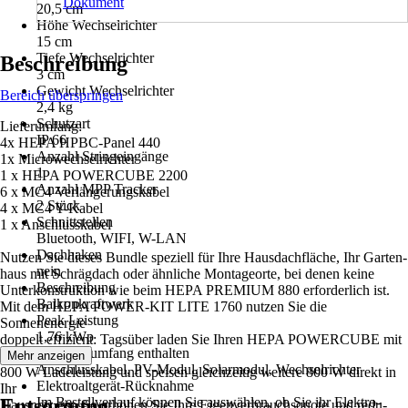
Dokument
20,5 cm
Höhe Wechselrichter
15 cm
Tiefe Wechselrichter
Beschreibung
3 cm
Gewicht Wechselrichter
Bereich überspringen
2,4 kg
Schutzart
Lieferumfang:
IP 66
4x HEPA HPBC-Panel 440
Anzahl Stringeingänge
1x Microwechselrichter
1
1 x HEPA POWERCUBE 2200
Anzahl MPP Tracker
6 x MC4 Verlängerungskabel
2 Stück
4 x MC4 Y-Kabel
Schnittstellen
1 x Anschlusskabel
Bluetooth, WIFI, W-LAN
Dachhaken
Nutzen Sie dieses Bundle speziell für Ihre Hausdachfläche, Ihr Garten-
nein
haus mit Schrägdach oder ähnliche Montageorte, bei denen keine
Beschreibung
Unterkonstruktion wie beim HEPA PREMIUM 880 erforderlich ist.
Balkonkraftwerk
Mit dem HEPA POWER-KIT LITE 1760 nutzen Sie die
Peak Leistung
Sonnenenergie
1,76 kWp
doppelt effizient: Tagsüber laden Sie Ihren HEPA POWERCUBE mit
Im Lieferumfang enthalten
bis zu
Mehr anzeigen
Anschlusskabel, PV-Modul, Solarmodul, Wechselrichter
800 W Ladeleistung und speisen gleichzeitig weitere 800 W direkt in
Elektroaltgerät-Rücknahme
Ihr
Entsorgung
Im Bestellverlauf können Sie auswählen, ob Sie ihr Elektro-
Hausnetz ein. So erhöhen Sie Ihre Eigenverbrauchsquote und redu-