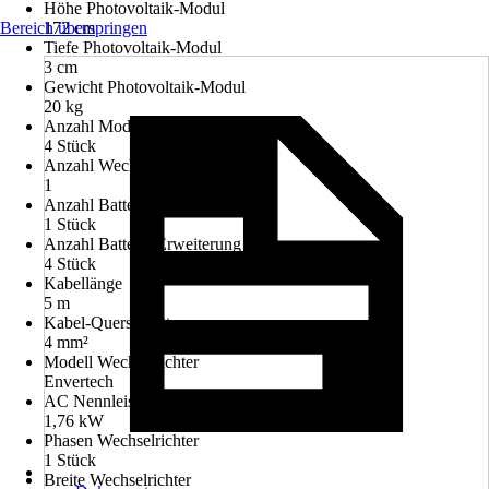
Höhe Photovoltaik-Modul
Bereich überspringen
172 cm
Tiefe Photovoltaik-Modul
3 cm
Gewicht Photovoltaik-Modul
20 kg
Anzahl Module
4 Stück
Anzahl Wechselrichter
1
Anzahl Batterie Basis
1 Stück
Anzahl Batterie Erweiterung
4 Stück
Kabellänge
5 m
Kabel-Querschnitt
4 mm²
Modell Wechselrichter
Envertech
AC Nennleistung Wechselrichter
1,76 kW
Phasen Wechselrichter
1 Stück
Breite Wechselrichter