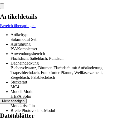
Artikeldetails
Bereich überspringen
Artikeltyp
Solarmodul-Set
Ausführung
PV-Komplettset
Anwendungsbereich
Flachdach, Satteldach, Pultdach
Dacheindeckung
Bieberschwanz, Bitumen Flachdach mit Aufständerung,
Trapezblechdach, Frankfurter Pfanne, Wellfaserzement,
Ziegeldach, Falzblechdach
Steckerart
MC4
Modell Modul
HEPA Solar
Zelltyp
Mehr anzeigen
Monokristallin
Breite Photovoltaik-Modul
Datenblätter
113 cm