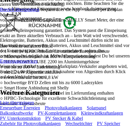
Gerät kostenlos zurückgeben möchten. Bitte beachten Sie die
zieren Ihre Stromkosten nachhaltig.
Hinweise zur Entsorgung: www.hornbach.de/entsorgung
Die Steuerung erfolgt bequem über die App – manuell per Zeitplan
Bereich überspringen
EAN
oder
4262400980597
vollautomatisch mit dem optionalen SHELLY Smart Meter, der eine
punkt-
genaue Nulleinspeisung garantiert. Das System passt die Einspeisung
exakt an Ihren aktuellen Verbrauch an – kein Watt wird verschwendet.
Elektrogeräte, Batterien, Akkus und Leuchtmittel dürfen nicht im
Hausmüll entsorgt werden. Batterien, Akkus und Leuchtmittel sind vor
Ihre Vorteile auf einen Blick:
der Entsorgung aus dem Gerät zu entnehmen, sofern dies
○ 4 × 440 W HPBC-Module für maximale Energieausbeute
zerstörungsfrei möglich ist. Mehr Informationen findest Du bei unseren
○ Mikrowechselrichter mit 800 W Einspeiseleistung
Entsorgungsservices
.
○ HEPA POWERCUBE 2200 im Aluminiumgehäuse
Wenn dieser Artikel von einem Marktplatz-Verkäufer angeboten wird,
○ mit bis zu 800 W Ladeleistung
findest Du die Hinweise zur Rücknahme von Altgeräten durch Klick
○ mit 2,2 kW Kapazität inklusive
auf den Verkäufernamen.
○ erweiterbar auf bis zu 8,8 kW
○ hochwertige BYD Zellen mit bis zu 6000 Ladezyklen
○ Smart Home Anbindung mit Shelly
Weitere Kategorien
○ Alle Anschluss- und Zusatzkabel im Lieferumfang enthalten
○ HPBC-Technologie für exzellente Schwachlichtleistung und
Liste überspringen
maximale Tagesausbeute
Erneuerbare Energien
Photovoltaikanlagen
Solarpanel
Balkonkraftwerke
PV-Komplettanlagen
Kleinwindkraftanlagen
PV Unterkonstruktion
PV Stecker & Kabel
Zubehör für Photovoltaikanlagen
Wechselrichter
PV Speicher