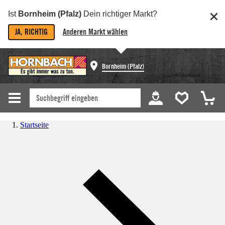
Ist
Bornheim (Pfalz)
Dein richtiger Markt?
JA, RICHTIG
Anderen Markt wählen
Bornheim (Pfalz)
Startseite