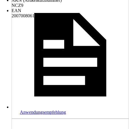
AKN (Artikelkurznummer)
NCZ9
EAN
2007008061833
Anwendungsempfehlung