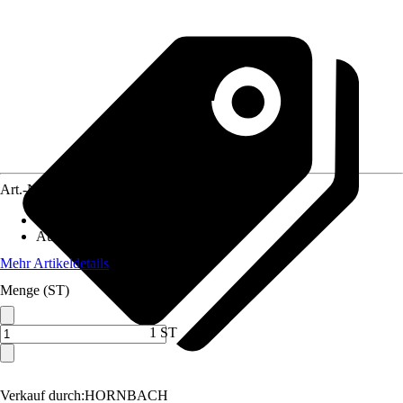
Art.-Nr.
10404931
Artikeltyp
:
Muster
Ausführung
:
Handmuster
Mehr Artikeldetails
Menge (ST)
1 ST
Verkauf durch:
HORNBACH