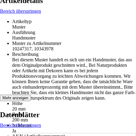
Artikeldetails
Bereich überspringen
Artikeltyp
Muster
Ausführung
Handmuster
Muster zu Artikelnummer
10247317, 10343978
Beschreibung
Bei diesem Muster handelt es sich um ein Handmuster, das aus
dem Originalprodukt geschnitten wird., Bei Naturprodukten
oder Artikeln mit Dekoren kann es bei jedem
Produktionsvorgang zu leichten Abweichungen kommen. Wir
können Ihnen keine Garantie geben, dass die tatsächliche Ware
auch einhundertprozentig mit dem Muster übereinstimmt., Bitte
beachten Sie, dass ein kleines Handmuster nicht das ganze Farb-
und Strukturspektrum des Originals zeigen kann.
Mehr anzeigen
Höhe
20 mm
Datenblätter
Breite
200 mm
Bereich überspringen
Ist Muster
Ja