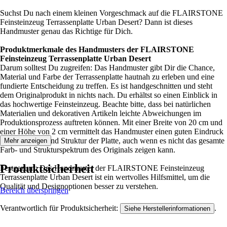
Suchst Du nach einem kleinen Vorgeschmack auf die FLAIRSTONE
Feinsteinzeug Terrassenplatte Urban Desert? Dann ist dieses
Handmuster genau das Richtige für Dich.
Produktmerkmale des Handmusters der FLAIRSTONE
Feinsteinzeug Terrassenplatte Urban Desert
Darum solltest Du zugreifen: Das Handmuster gibt Dir die Chance,
Material und Farbe der Terrassenplatte hautnah zu erleben und eine
fundierte Entscheidung zu treffen. Es ist handgeschnitten und steht
dem Originalprodukt in nichts nach. Du erhältst so einen Einblick in
das hochwertige Feinsteinzeug. Beachte bitte, dass bei natürlichen
Materialien und dekorativen Artikeln leichte Abweichungen im
Produktionsprozess auftreten können. Mit einer Breite von 20 cm und
einer Höhe von 2 cm vermittelt das Handmuster einen guten Eindruck
von der Optik und Struktur der Platte, auch wenn es nicht das gesamte
Mehr anzeigen
Farb- und Strukturspektrum des Originals zeigen kann.
Produktsicherheit
Festgezurrt: Das Handmuster der FLAIRSTONE Feinsteinzeug
Terrassenplatte Urban Desert ist ein wertvolles Hilfsmittel, um die
Qualität und Designoptionen besser zu verstehen.
Bereich überspringen
Verantwortlich für Produktsicherheit:
.
Siehe Herstellerinformationen