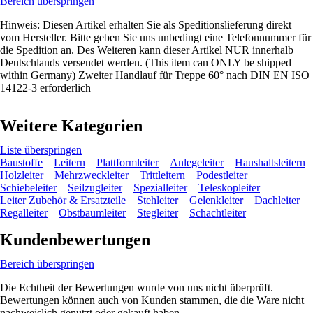
Bereich überspringen
Hinweis: Diesen Artikel erhalten Sie als Speditionslieferung direkt
vom Hersteller. Bitte geben Sie uns unbedingt eine Telefonnummer für
die Spedition an. Des Weiteren kann dieser Artikel NUR innerhalb
Deutschlands versendet werden. (This item can ONLY be shipped
within Germany) Zweiter Handlauf für Treppe 60° nach DIN EN ISO
14122-3 erforderlich
Weitere Kategorien
Liste überspringen
Baustoffe
Leitern
Plattformleiter
Anlegeleiter
Haushaltsleitern
Holzleiter
Mehrzweckleiter
Trittleitern
Podestleiter
Schiebeleiter
Seilzugleiter
Spezialleiter
Teleskopleiter
Leiter Zubehör & Ersatzteile
Stehleiter
Gelenkleiter
Dachleiter
Regalleiter
Obstbaumleiter
Stegleiter
Schachtleiter
Kundenbewertungen
Bereich überspringen
Die Echtheit der Bewertungen wurde von uns nicht überprüft.
Bewertungen können auch von Kunden stammen, die die Ware nicht
nachweislich genutzt oder gekauft haben.