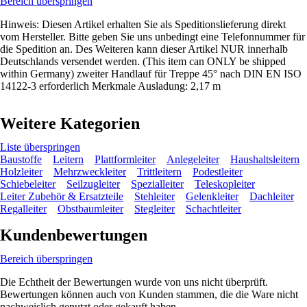
Bereich überspringen
Hinweis: Diesen Artikel erhalten Sie als Speditionslieferung direkt
vom Hersteller. Bitte geben Sie uns unbedingt eine Telefonnummer für
die Spedition an. Des Weiteren kann dieser Artikel NUR innerhalb
Deutschlands versendet werden. (This item can ONLY be shipped
within Germany) zweiter Handlauf für Treppe 45° nach DIN EN ISO
14122-3 erforderlich Merkmale Ausladung: 2,17 m
Weitere Kategorien
Liste überspringen
Baustoffe
Leitern
Plattformleiter
Anlegeleiter
Haushaltsleitern
Holzleiter
Mehrzweckleiter
Trittleitern
Podestleiter
Schiebeleiter
Seilzugleiter
Spezialleiter
Teleskopleiter
Leiter Zubehör & Ersatzteile
Stehleiter
Gelenkleiter
Dachleiter
Regalleiter
Obstbaumleiter
Stegleiter
Schachtleiter
Kundenbewertungen
Bereich überspringen
Die Echtheit der Bewertungen wurde von uns nicht überprüft.
Bewertungen können auch von Kunden stammen, die die Ware nicht
nachweislich genutzt oder gekauft haben.