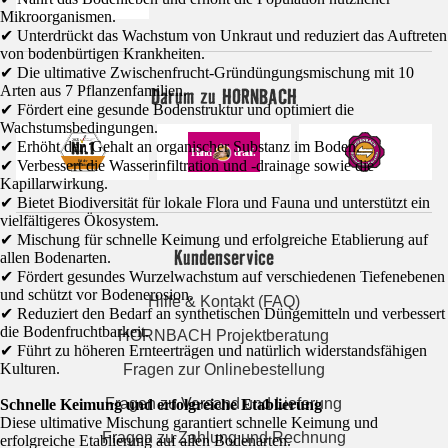
Mikroorganismen.
✔ Unterdrückt das Wachstum von Unkraut und reduziert das Auftreten
von bodenbürtigen Krankheiten.
✔ Die ultimative Zwischenfrucht-Gründüngungsmischung mit 10
Arten aus 7 Pflanzenfamilien.
Darum zu HORNBACH
✔ Fördert eine gesunde Bodenstruktur und optimiert die
Wachstumsbedingungen.
✔ Erhöht den Gehalt an organischer Substanz im Boden.
✔ Verbessert die Wasserinfiltration und -drainage sowie die
Kapillarwirkung.
✔ Bietet Biodiversität für lokale Flora und Fauna und unterstützt ein
vielfältigeres Ökosystem.
✔ Mischung für schnelle Keimung und erfolgreiche Etablierung auf
Kundenservice
allen Bodenarten.
✔ Fördert gesundes Wurzelwachstum auf verschiedenen Tiefenebenen
und schützt vor Bodenerosion.
Hilfe & Kontakt (FAQ)
✔ Reduziert den Bedarf an synthetischen Düngemitteln und verbessert
die Bodenfruchtbarkeit.
HORNBACH Projektberatung
✔ Führt zu höheren Ernteerträgen und natürlich widerstandsfähigen
Kulturen.
Fragen zur Onlinebestellung
Fragen zu Versand und Lieferung
Schnelle Keimung und erfolgreiche Etablierung
Diese ultimative Mischung garantiert schnelle Keimung und
Fragen zu Zahlung und Rechnung
erfolgreiche Etablierung auf allen Bodenarten.