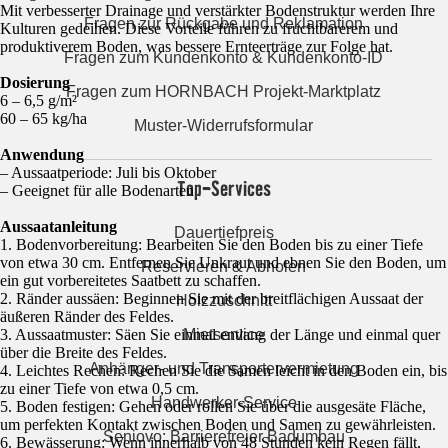
Mit verbesserter Drainage und verstärkter Bodenstruktur werden Ihre
Fragen zur Rückgabe und Reklamation
Kulturen gedeihen. Diese Vorteile führen zu fruchtbarerem und
produktiverem Boden, was bessere Ernteerträge zur Folge hat.
Fragen zum Kundenkonto & Kundenkonto-ID
Dosierung
Fragen zum HORNBACH Projekt-Marktplatz
6 – 6,5 g/m²
60 – 65 kg/ha
Muster-Widerrufsformular
Anwendung
– Aussaatperiode: Juli bis Oktober
Top-Services
– Geeignet für alle Bodenarten
Aussaatanleitung
Dauertiefpreis
1. Bodenvorbereitung: Bearbeiten Sie den Boden bis zu einer Tiefe
von etwa 30 cm. Entfernen Sie Unkraut und ebnen Sie den Boden, um
Reservieren & Abholen
ein gut vorbereitetes Saatbett zu schaffen.
2. Ränder aussäen: Beginnen Sie mit der breitflächigen Aussaat der
Holzzuschnitt
äußeren Ränder des Feldes.
Mietservice
3. Aussaatmuster: Säen Sie einmal entlang der Länge und einmal quer
über die Breite des Feldes.
Anhänger- und Transportervermietung
4. Leichtes Rechen: Rechen Sie die Samen leicht in den Boden ein, bis
zu einer Tiefe von etwa 0,5 cm.
Handwerker-Service
5. Boden festigen: Gehen oder rollen Sie über die ausgesäte Fläche,
um perfekten Kontakt zwischen Boden und Samen zu gewährleisten.
Seniovo: Barrierefreier Badumbau
6. Bewässerung: Wenn innerhalb von 48 Stunden kein Regen fällt,