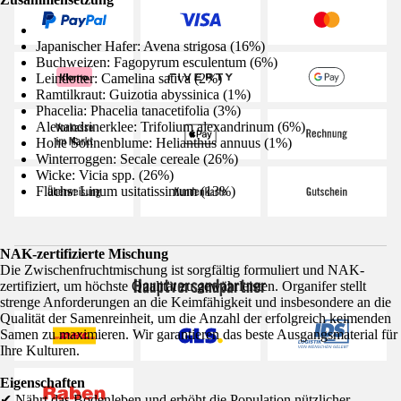
Japanischer Hafer: Avena strigosa (16%)
Buchweizen: Fagopyrum esculentum (6%)
Leindotter: Camelina sativa (2%)
Ramtilkraut: Guizotia abyssinica (1%)
Phacelia: Phacelia tanacetifolia (3%)
Alexandrinerklee: Trifolium alexandrinum (6%)
Hohe Sonnenblume: Helianthus annuus (1%)
Winterroggen: Secale cereale (26%)
Wicke: Vicia spp. (26%)
Flachs: Linum usitatissimum (13%)
NAK-zertifizierte Mischung
Die Zwischenfruchtmischung ist sorgfältig formuliert und NAK-
Hauptversandpartner
zertifiziert, um höchste Qualität zu gewährleisten. Organifer stellt
strenge Anforderungen an die Keimfähigkeit und insbesondere an die
Qualität der Samenreinheit, um die Anzahl der erfolgreich keimenden
Samen zu maximieren. Wir garantieren das beste Ausgangsmaterial für
Ihre Kulturen.
Eigenschaften
✔ Nährt das Bodenleben und erhöht die Population nützlicher