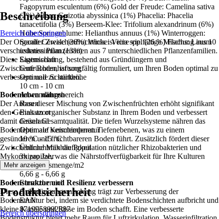
Fagopyrum esculentum (6%) Gold der Freude: Camelina sativa
Beschreibung
(2%) Niger: Guizotia abyssinica (1%) Phacelia: Phacelia
tanacetifolia (3%) Berseem-Klee: Trifolium alexandrinum (6%)
Bereich überspringen
Hohe Sonnenblume: Helianthus annuus (1%) Winterroggen:
Der Organifer Zwischenfruchtmix ist eine vielfältige Mischung aus 10
Secale Cereale (26%) Wicke: Vicia spp. (26 %) Flachs: Linum
verschiedenen Pflanzenarten aus 7 unterschiedlichen Pflanzenfamilien.
usitatissimum (13%)
Diese Saatmischung, bestehend aus Gründüngern und
Eigenschaft
Zwischenfrüchten, ist sorgfältig formuliert, um Ihren Boden optimal zu
Gute Bodenhaftung
verbessern und zu stärken.
Optimale Schnitthöhe
10 cm - 10 cm
Bodenleben nähren
Anwendungsbereich
Der Anbau dieser Mischung von Zwischenfrüchten erhöht signifikant
Rasen
den Gehalt an organischer Substanz in Ihrem Boden und verbessert
Einsatzort
damit dessen Gesamtqualität. Die tiefen Wurzelsysteme nähren das
Grünland
Bodenleben auf verschiedenen Tiefenebenen, was zu einem
Optimale Keimtemperatur
gesünderen und fruchtbareren Boden führt. Zusätzlich fördert dieser
10 °C - 15 °C
Zwischenfruchtmix die Population nützlicher Rhizobakterien und
Übliche Mähhäufigkeit
Mykorrhizapilze, was die Nährstoffverfügbarkeit für Ihre Kulturen
3x pro Jahr
verbessert.
Aufwandsmenge/m2
Mehr anzeigen
6,66 g - 6,66 g
Bodenstruktur und Resilienz verbessern
Einsatzbereich
Produktsicherheit
Diese Gründüngungsmischung trägt zur Verbesserung der
Außen
Bodenstruktur bei, indem sie verdichtete Bodenschichten aufbricht und
EAN
kleine Kanäle und Risse im Boden schafft. Eine verbesserte
8719958992887
Bereich überspringen
Bodenstruktur bietet mehr Raum für Luftzirkulation, Wasserinfiltration