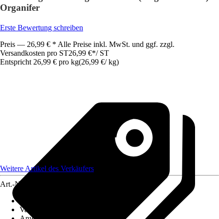
Organifer
Erste Bewertung schreiben
Preis — 26,99 € * Alle Preise inkl. MwSt. und ggf. zzgl.
Versandkosten pro ST
26,99 €
*
/
ST
Entspricht 26,99 € pro kg
(
26,99 €
/
kg
)
Weitere Artikel des Verkäufers
Art.-Nr.
12513128
Artikeltyp
:
Samen
Variante
:
Begrünungsmischung
Anwendung
:
Rasenneuanlage