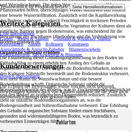
und Wurzelwachstum. Die tiefen Wurzelsysteme ausgewählter
Verantwortlich für Produktsicherheit:
.
Siehe Herstellerinformationen
Pflanzenarten helfen, überschüssiges Wasser abzuleiten und fördern
eine bessere Wasserinfiltration. Zusätzlich wird die Kapillarwirkung
des Bodens verbessert, wodurch Feuchtigkeit in trockenen Perioden
Weitere Kategorien
besser verfügbar ist. Die oberirdische Vegetation der Kulturen dient als
natürliche Barriere gegen Bodenerosion, was entscheidend für die
Liste überspringen
Bewahrung des fruchtbaren Oberbodens und die Verhinderung von
Garten
Rasen & Saatgut
Grünland & Wildacker Saatgut
Bodendegradation ist.
Rasensamen
Samen
Rollrasen
Kunstrasen
Anzuchttöpfe & Anzucht-Zubehör
Blumenzwiebeln
Organische Substanz erhöhen
Pflanzkartoffeln, Steckzwiebeln & Rhizome
Die Einarbeitung dieser Gründüngungsmischung in den Boden im
Frühjahr führt zu einem erheblichen Anstieg des Gehalts an
Kundenbewertungen
organischer Substanz. Dies steigert die Bodenfruchtbarkeit, indem es
den Kulturen Nährstoffe bereitstellt und die Bodenstruktur verbessert,
Bereich überspringen
was mehr Raum für Wurzelwachstum und eine bessere
Bodenbelüftung schafft. Organische Substanz erhöht die
Die Echtheit der Bewertungen wurde von uns nicht überprüft.
Wasserhaltekapazität des Bodens, was in Trockenperioden hilfreich ist
Bewertungen können auch von Kunden stammen, die die Ware nicht
und den Bedarf an synthetischen Düngemitteln reduziert. Zusätzlich
nachweislich genutzt oder gekauft haben.
zieht sie nützliche Bodenmikroorganismen an, was die
Bodengesundheit und Nährstoffaufnahme verbessert. Eine Erhöhung
des Gehalts an organischer Substanz fördert einen fruchtbaren,
gesunden und widerstandsfähigeren Boden, was letztendlich zu
Zahlarten
verbesserten Ernteerträgen führt.
Zusammensetzung