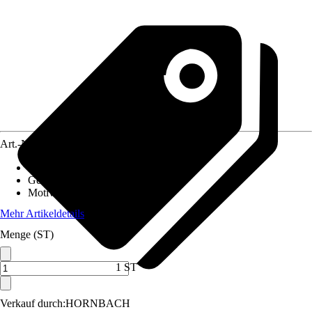
Art.-Nr.
12576704
Material Leinwand
:
Glas
Gewicht
:
5,2 kg
Motivkategorie
:
Tiere, Löwe
Mehr Artikeldetails
Menge (ST)
1 ST
Verkauf durch:
HORNBACH