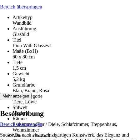
Bereich überspringen
Artikeltyp
Wandbild
Ausführung
Glasbild
Titel
Lion With Glasses I
Maße (BxH)
60 x 80 cm
Tiefe
1,5 cm
Gewicht
5,2 kg
Grundfarbe
Blau, Braun, Rosa
Motivkategorie
Mehr anzeigen
Tiere, Löwe
Stilwelt
Beschreibung
Modern
Räume
Bereich überspringen
Esszimmer, Flur / Diele, Schlafzimmer, Treppenhaus,
Wohnzimmer
Suchst Du nach einem einzigartigen Kunstwerk, das Eleganz und
Material Leinwand