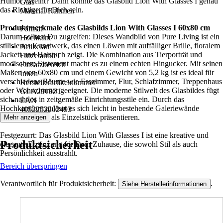
Humor vereint? Dann könnte das Glasbild Lion With Glasses I genau
Glas
das Richtige für Dich sein.
Material Rahmen
-
Produktmerkmale des Glasbilds Lion With Glasses I 60x80 cm
Format
Darum solltest Du zugreifen: Dieses Wandbild von Pure Living ist ein
Hochkant
stilisiertes Kunstwerk, das einen Löwen mit auffälliger Brille, floralem
Artikelart
Jackett und Halstuch zeigt. Die Kombination aus Tierporträt und
Einzelartikel
modischem Statement macht es zu einem echten Hingucker. Mit seinen
Einsatzbereich
Maßen von 60x80 cm und einem Gewicht von 5,2 kg ist es ideal für
Innen
verschiedene Räume wie Esszimmer, Flur, Schlafzimmer, Treppenhaus
Herstellerartikelnummer
oder Wohnzimmer geeignet. Die moderne Stilwelt des Glasbildes fügt
GLA2913ZJ
sich nahtlos in zeitgemäße Einrichtungsstile ein. Durch das
EAN
Hochkantformat lässt es sich leicht in bestehende Galeriewände
4052252202493
integrieren oder als Einzelstück präsentieren.
Mehr anzeigen
Festgezurrt: Das Glasbild Lion With Glasses I ist eine kreative und
Produktsicherheit
elegante Ergänzung für Dein Zuhause, die sowohl Stil als auch
Persönlichkeit ausstrahlt.
Bereich überspringen
Verantwortlich für Produktsicherheit:
.
Siehe Herstellerinformationen