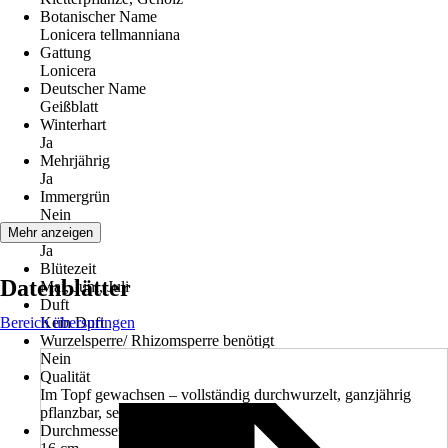
Botanischer Name
Lonicera tellmanniana
Gattung
Lonicera
Deutscher Name
Geißblatt
Winterhart
Ja
Mehrjährig
Ja
Immergrün
Nein
Blüte
Mehr anzeigen
Ja
Blütezeit
Datenblätter
Mai, Juni, Juli
Duft
Bereich überspringen
Kein Duft
Wurzelsperre/ Rhizomsperre benötigt
Nein
Qualität
Im Topf gewachsen – vollständig durchwurzelt, ganzjährig
pflanzbar, sehr sicheres Anwachsen
Durchmesser Topfgröße