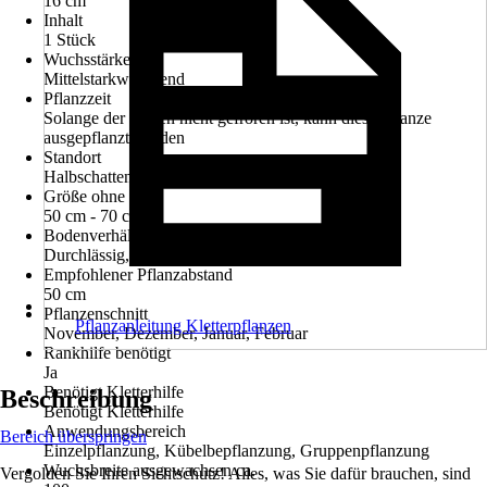
16 cm
Inhalt
1 Stück
Wuchsstärke
Mittelstarkwachsend
Pflanzzeit
Solange der Boden nicht gefroren ist, kann diese Pflanze
ausgepflanzt werden
Standort
Halbschatten
Größe ohne Topf
50 cm - 70 cm
Bodenverhältnisse
Durchlässig, Nährstoffreich
Empfohlener Pflanzabstand
50 cm
Pflanzenschnitt
Pflanzanleitung Kletterpflanzen
November, Dezember, Januar, Februar
Rankhilfe benötigt
Ja
Benötigt Kletterhilfe
Beschreibung
Benötigt Kletterhilfe
Anwendungsbereich
Bereich überspringen
Einzelpflanzung, Kübelbepflanzung, Gruppenpflanzung
Wuchsbreite ausgewachsen ca.
Vergolden Sie Ihren Sichtschutz! Alles, was Sie dafür brauchen, sind