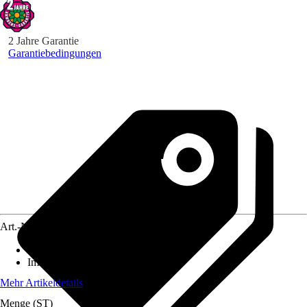
2 Jahre Garantie
Garantiebedingungen
Art.-Nr.
3897965
Standort
:
Halbschatten
Immergrün
:
Nein
Mehr Artikeldetails
Menge (ST)