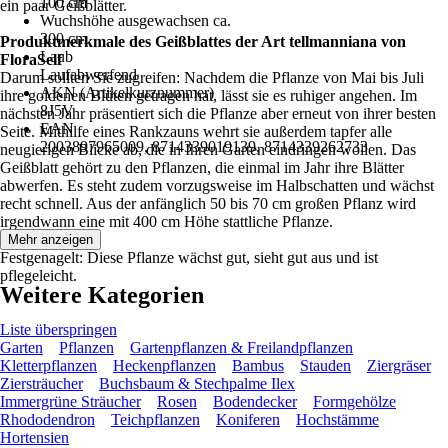
100 cm
ein paar Geißblätter.
Wuchshöhe ausgewachsen ca.
300 cm
Produktmerkmale des Geißblattes der Art tellmanniana von
Laub
FloraSelf
Laufabwerfend
Darum sollten Sie zugreifen: Nachdem die Pflanze von Mai bis Juli
AKN (Artikelkurznummer)
ihre goldenen Blüten getragen hat, lässt sie es ruhiger angehen. Im
8J5V
nächsten Jahr präsentiert sich die Pflanze aber erneut von ihrer besten
EAN
Seite. Mithilfe eines Rankzauns wehrt sie außerdem tapfer alle
2003897965009, 8714339019139, 8714339262733
neugierigen Blicke ab, die in Ihren Garten eindringen wollen. Das
Geißblatt gehört zu den Pflanzen, die einmal im Jahr ihre Blätter
abwerfen. Es steht zudem vorzugsweise im Halbschatten und wächst
recht schnell. Aus der anfänglich 50 bis 70 cm großen Pflanz wird
irgendwann eine mit 400 cm Höhe stattliche Pflanze.
Mehr anzeigen
Festgenagelt: Diese Pflanze wächst gut, sieht gut aus und ist
pflegeleicht.
Weitere Kategorien
Liste überspringen
Garten
Pflanzen
Gartenpflanzen & Freilandpflanzen
Kletterpflanzen
Heckenpflanzen
Bambus
Stauden
Ziergräser
Ziersträucher
Buchsbaum & Stechpalme Ilex
Immergrüne Sträucher
Rosen
Bodendecker
Formgehölze
Rhododendron
Teichpflanzen
Koniferen
Hochstämme
Hortensien