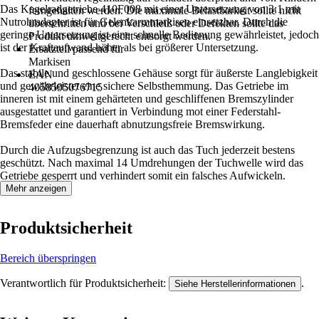
Das Kegelradgetriebe 410F008 mit einer Untersetzung von 3:1 mit
ferngehalten werden. Die maximale Belastbarkeit sollte nicht
Nutrohradapter ist für Gelenkarmmarkisen einsetzbar. Durch die
überschritten und bei Verschleiß oder Defekten sollte das
geringe Untersetzung ist eine schnelle Bedienung gewährleistet, jedoch
Produkt umweltgerecht entsorgt werden.
ist der Kraftaufwand höher als bei größerer Untersetzung.
Ersatzteil passend für
Markisen
Das stabile und geschlossene Gehäuse sorgt für äußerste Langlebigkeit
EAN
und gewährleistet eine sichere Selbsthemmung. Das Getriebe im
4058595076715
inneren ist mit einem gehärteten und geschliffenen Bremszylinder
ausgestattet und garantiert in Verbindung mot einer Federstahl-
Bremsfeder eine dauerhaft abnutzungsfreie Bremswirkung.
Durch die Aufzugsbegrenzung ist auch das Tuch jederzeit bestens
geschützt. Nach maximal 14 Umdrehungen der Tuchwelle wird das
Getriebe gesperrt und verhindert somit ein falsches Aufwickeln.
Mehr anzeigen
Produktsicherheit
Bereich überspringen
Verantwortlich für Produktsicherheit:
.
Siehe Herstellerinformationen