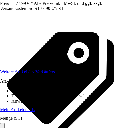
Preis — 77,99 € * Alle Preise inkl. MwSt. und ggf. zzgl.
Versandkosten pro ST
77,99 €
*
/
ST
Weitere Artikel des Verkäufers
Art.-Nr.
12590224
Ausführung
:
Kurbelöse
Ersatzteil/Zubehör für Modell
:
Universal
Anwendungsbereich
:
Markise
Mehr Artikeldetails
Menge (ST)