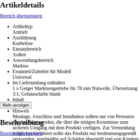
Artikeldetails
Bereich überspringen
Artikeltyp
Antrieb
Ausführung
Kurbelöse
Einsatzbereich
Außen
Anwendungsbereich
Markise
Ersatzteil/Zubehör für Modell
Universal
Im Lieferumfang enthalten
1 x Geiger Markisengetriebe für 78 mm Nutwelle, Übersetzung
3:1, Gehäusefarbe blank
Inhalt
1 Stück
Mehr anzeigen
Hinweis
Montage, Anschluss und Installation sollten nur von Personen
Beschreibung
durchgeführt werden, die über die nötigen Kenntnisse zum
sicheren Umgang mit dem Produkt verfügen. Zur Vermeidung
Bereich überspringen
möglicher Gefahren sollte das Produkt nur bestimmungsgemäß
verwenden, regelmäßig auf Schäden überprüft und von Kindern