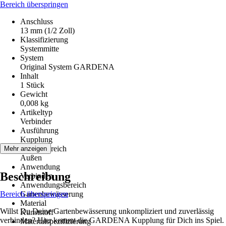
Bereich überspringen
Anschluss
13 mm (1/2 Zoll)
Klassifizierung
Systemmitte
System
Original System GARDENA
Inhalt
1 Stück
Gewicht
0,008 kg
Artikeltyp
Verbinder
Ausführung
Kupplung
Einsatzbereich
Mehr anzeigen
Außen
Anwendung
Beschreibung
Verbinden
Anwendungsbereich
Bereich überspringen
Gartenbewässerung
Material
Willst Du Deine Gartenbewässerung unkompliziert und zuverlässig
Kunststoff
verbinden? Hier kommt die GARDENA Kupplung für Dich ins Spiel.
Materialspezifizierung