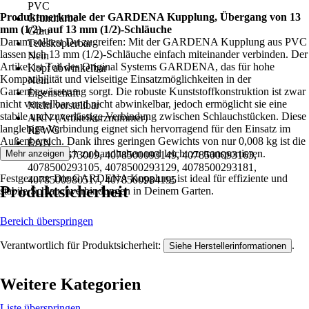
PVC
Produktmerkmale der GARDENA Kupplung, Übergang von 13
Grundfarbe
mm (1/2)- auf 13 mm (1/2)-Schläuche
Grau
Darum solltest Du zugreifen: Mit der GARDENA Kupplung aus PVC
Teleskopierbar
lassen sich 13 mm (1/2)-Schläuche einfach miteinander verbinden. Der
Nein
Artikel ist Teil des Original Systems GARDENA, das für hohe
Kopf abwinkelbar
Kompatibilität und vielseitige Einsatzmöglichkeiten in der
Nein
Gartenbewässerung sorgt. Die robuste Kunststoffkonstruktion ist zwar
Eigenschaft
nicht verstellbar und nicht abwinkelbar, jedoch ermöglicht sie eine
Nicht verstellbar
stabile und zuverlässige Verbindung zwischen Schlauchstücken. Diese
AKN (Artikelkurznummer)
langlebige Verbindung eignet sich hervorragend für den Einsatz im
RFWG
Außenbereich. Dank ihres geringen Gewichts von nur 0,008 kg ist die
EAN
Kupplung einfach zu handhaben und leicht zu transportieren.
Mehr anzeigen
2001620673009, 4078500093149, 4078500093163,
4078500293105, 4078500293129, 4078500293181,
Festgezurrt: Die GARDENA Kupplung ist ideal für effiziente und
4078500980517, 4078500984195
Produktsicherheit
stabile Schlauchverbindungen in Deinem Garten.
Bereich überspringen
Verantwortlich für Produktsicherheit:
.
Siehe Herstellerinformationen
Weitere Kategorien
Liste überspringen