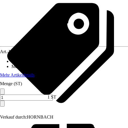
Art.-Nr.
1620673
Anschluss
:
13 mm (1/2 Zoll)
Material
:
Kunststoff
Mehr Artikeldetails
Menge (ST)
1 ST
Verkauf durch:
HORNBACH