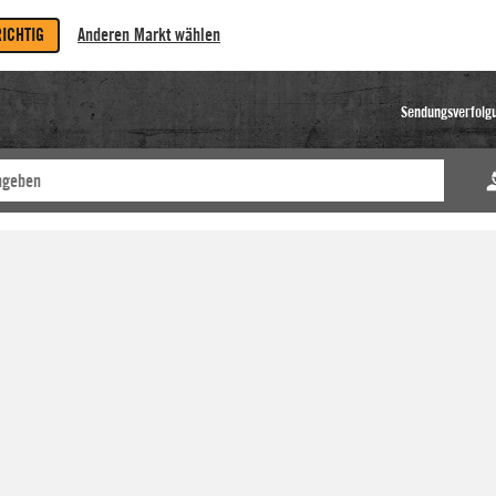
RICHTIG
Anderen Markt wählen
Sendungsverfolg