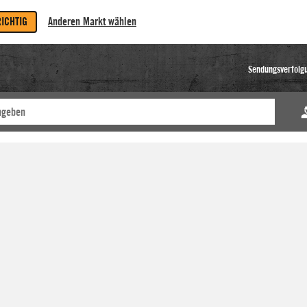
RICHTIG
Anderen Markt wählen
Sendungsverfolg