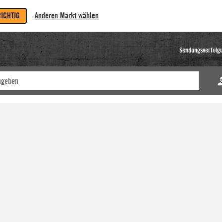
RICHTIG
Anderen Markt wählen
Sendungsverfolg