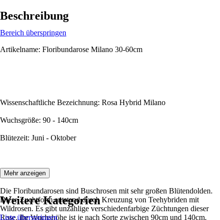
Beschreibung
Bereich überspringen
Artikelname: Floribundarose Milano 30-60cm
Wissenschaftliche Bezeichnung: Rosa Hybrid Milano
Wuchsgröße: 90 - 140cm
Blütezeit: Juni - Oktober
Beschreibung:
Mehr anzeigen
Die Floribundarosen sind Buschrosen mit sehr großen Blütendolden.
Weitere Kategorien
Diese Zuchtform entstand durch Kreuzung von Teehybriden mit
Wildrosen. Es gibt unzählige verschiedenfarbige Züchtungen dieser
Rose. Ihr Wuchshöhe ist je nach Sorte zwischen 90cm und 140cm.
Liste überspringen