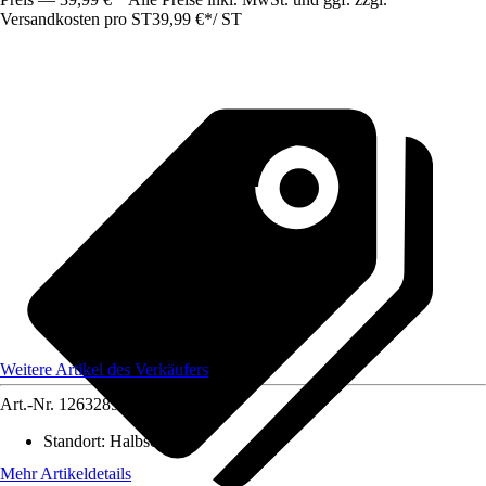
Versandkosten pro ST
39,99 €
*
/
ST
Weitere Artikel des Verkäufers
Art.-Nr.
12632897
Standort
:
Halbschatten
Mehr Artikeldetails