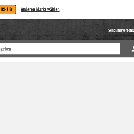
RICHTIG
Anderen Markt wählen
Sendungsverfolg