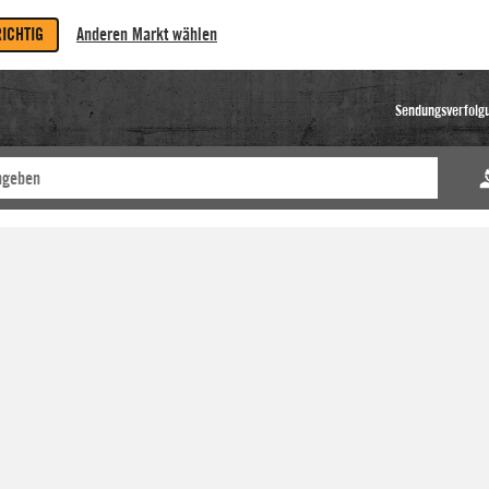
RICHTIG
Anderen Markt wählen
Sendungsverfolg