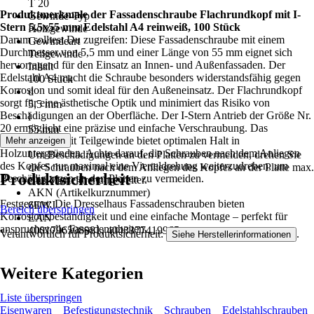
T 20
Produktmerkmale der Fassadenschraube Flachrundkopf mit I-
Gewinde-Typ
Stern 5,5x55 mm Edelstahl A4 reinweiß, 100 Stück
Holzgewinde
Darum solltest Du zugreifen: Diese Fassadenschraube mit einem
Gewindeart
Durchmesser von 5,5 mm und einer Länge von 55 mm eignet sich
Teilgewinde
hervorragend für den Einsatz an Innen- und Außenfassaden. Der
Inhalt
Edelstahl A4 macht die Schraube besonders widerstandsfähig gegen
100 Stück
Korrosion und somit ideal für den Außeneinsatz. Der Flachrundkopf
d
sorgt für eine ästhetische Optik und minimiert das Risiko von
5,5 mm
Beschädigungen an der Oberfläche. Der I-Stern Antrieb der Größe Nr.
l
20 ermöglicht eine präzise und einfache Verschraubung. Das
55 mm
Holzgewinde mit Teilgewinde bietet optimalen Halt in
Mehr anzeigen
Hinweis
Holzuntergründen. Achte darauf, die Schrauben nach dem Anliegen
Um Beschädigungen an den Platten zu vermeiden, drehen Sie
des Kopfes nur maximal eine Vierteldrehung weiterzudrehen, um
die Schrauben nach dem Anliegen des Kopfes an der Platte max.
Produktsicherheit
Beschädigungen an den Platten zu vermeiden.
eine Vierteldrehung weiter.
AKN (Artikelkurznummer)
Festgezurrt: Die Dresselhaus Fassadenschrauben bieten
6EWJ
Bereich überspringen
Korrosionsbeständigkeit und eine einfache Montage – perfekt für
EAN
anspruchsvolle Fassadenarbeiten.
4001796508981, 4043377419965
Verantwortlich für Produktsicherheit:
.
Siehe Herstellerinformationen
Weitere Kategorien
Liste überspringen
Eisenwaren
Befestigungstechnik
Schrauben
Edelstahlschrauben