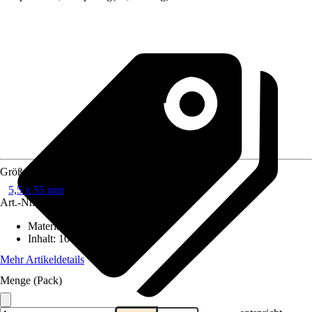
Größe
5,5 x 55 mm
Art.-Nr.
4656133
Material
:
A4
Inhalt
:
100 Stück
Mehr Artikeldetails
Menge (Pack)