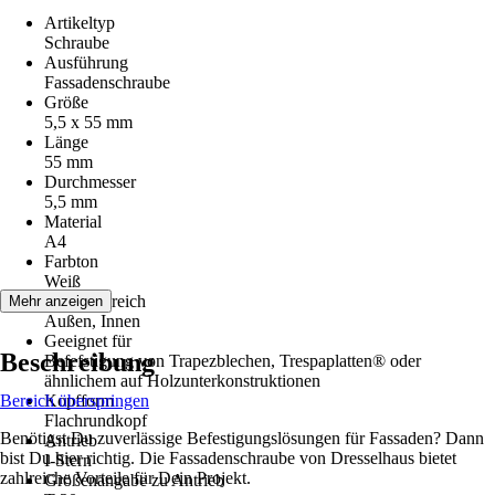
Artikeltyp
Schraube
Ausführung
Fassadenschraube
Größe
5,5 x 55 mm
Länge
55 mm
Durchmesser
5,5 mm
Material
A4
Farbton
Weiß
Einsatzbereich
Mehr anzeigen
Außen, Innen
Geeignet für
Beschreibung
Befefstigung von Trapezblechen, Trespaplatten® oder
ähnlichem auf Holzunterkonstruktionen
Bereich überspringen
Kopfform
Flachrundkopf
Benötigst Du zuverlässige Befestigungslösungen für Fassaden? Dann
Antrieb
bist Du hier richtig. Die Fassadenschraube von Dresselhaus bietet
I-Stern
zahlreiche Vorteile für Dein Projekt.
Größenangabe zu Antrieb