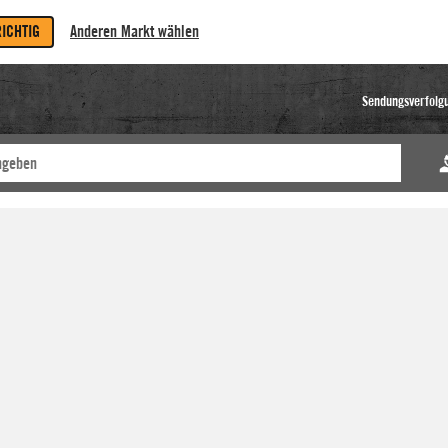
RICHTIG
Anderen Markt wählen
Sendungsverfolg