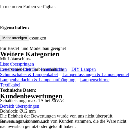
In mehreren Farben verfügbar.
Eigenschaften:
Kompakte Abmessungen
Mehr anzeigen
Für Bastel- und Modellbau geeignet
Weitere Kategorien
Mit Lötanschluss
Liste überspringen
In verschiedenen Farben erhältlich
Leuchten & Elektro
Innenleuchten
DIY Lampen
Schnurschalter & Lampenkabel
Lampenfassungen & Lampenpendel
Lampenbaldachin & Lampenaufhängung
Lampenschirme
Textilkabel
Technische Daten:
Kundenbewertungen
Schaltleistung: max. 1A bei 36VAC
Bereich überspringen
Bohrloch: Ø12 mm
Die Echtheit der Bewertungen wurde von uns nicht überprüft.
Bewertungen können auch von Kunden stammen, die die Ware nicht
Einbaumaß: siehe Skizze
nachweislich genutzt oder gekauft haben.