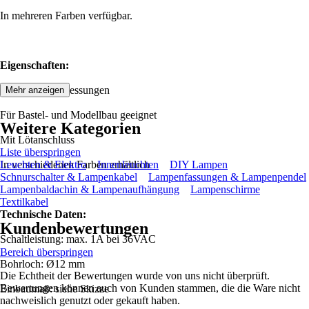
In mehreren Farben verfügbar.
Eigenschaften:
Kompakte Abmessungen
Mehr anzeigen
Für Bastel- und Modellbau geeignet
Weitere Kategorien
Mit Lötanschluss
Liste überspringen
In verschiedenen Farben erhältlich
Leuchten & Elektro
Innenleuchten
DIY Lampen
Schnurschalter & Lampenkabel
Lampenfassungen & Lampenpendel
Lampenbaldachin & Lampenaufhängung
Lampenschirme
Textilkabel
Technische Daten:
Kundenbewertungen
Schaltleistung: max. 1A bei 36VAC
Bereich überspringen
Bohrloch: Ø12 mm
Die Echtheit der Bewertungen wurde von uns nicht überprüft.
Bewertungen können auch von Kunden stammen, die die Ware nicht
Einbaumaß: siehe Skizze
nachweislich genutzt oder gekauft haben.