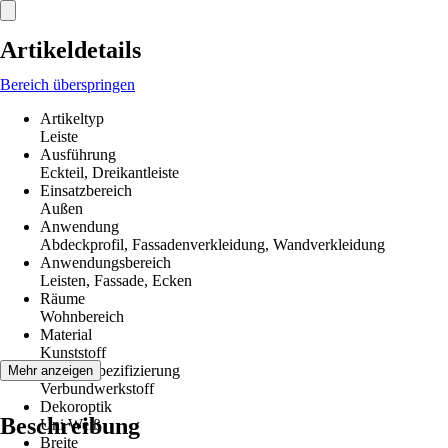
Artikeldetails
Bereich überspringen
Artikeltyp
Leiste
Ausführung
Eckteil, Dreikantleiste
Einsatzbereich
Außen
Anwendung
Abdeckprofil, Fassadenverkleidung, Wandverkleidung
Anwendungsbereich
Leisten, Fassade, Ecken
Räume
Wohnbereich
Material
Kunststoff
Materialspezifizierung
Mehr anzeigen
Verbundwerkstoff
Dekoroptik
Beschreibung
Uni Weiß
Breite