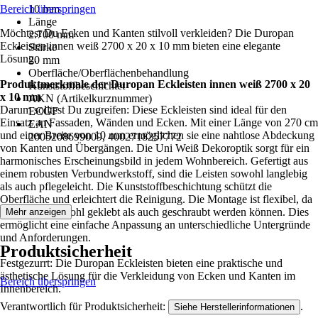
Bereich überspringen
10 mm
Länge
Möchtest Du Ecken und Kanten stilvoll verkleiden? Die Duropan
2.700 mm
Eckleisten innen weiß 2700 x 20 x 10 mm bieten eine elegante
Stärke
Lösung.
20 mm
Oberfläche/Oberflächenbehandlung
Produktmerkmale der Duropan Eckleisten innen weiß 2700 x 20
Kunststoffbeschichtet
x 10 mm
AKN (Artikelkurznummer)
Darum solltest Du zugreifen: Diese Eckleisten sind ideal für den
ECGF
Einsatz an Fassaden, Wänden und Ecken. Mit einer Länge von 270 cm
EAN
und einer Breite von 10 mm ermöglichen sie eine nahtlose Abdeckung
2005208699009, 4002718257772
von Kanten und Übergängen. Die Uni Weiß Dekoroptik sorgt für ein
harmonisches Erscheinungsbild in jedem Wohnbereich. Gefertigt aus
einem robusten Verbundwerkstoff, sind die Leisten sowohl langlebig
als auch pflegeleicht. Die Kunststoffbeschichtung schützt die
Oberfläche und erleichtert die Reinigung. Die Montage ist flexibel, da
die Leisten sowohl geklebt als auch geschraubt werden können. Dies
Mehr anzeigen
ermöglicht eine einfache Anpassung an unterschiedliche Untergründe
und Anforderungen.
Produktsicherheit
Festgezurrt: Die Duropan Eckleisten bieten eine praktische und
ästhetische Lösung für die Verkleidung von Ecken und Kanten im
Bereich überspringen
Innenbereich.
Verantwortlich für Produktsicherheit:
.
Siehe Herstellerinformationen