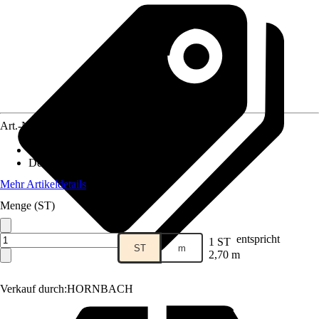
Art.-Nr.
5208699
Ausführung
:
Eckteil, Dreikantleiste
Dekoroptik
:
Uni Weiß
Mehr Artikeldetails
Menge (ST)
entspricht
1 ST
ST
m
2,70 m
Verkauf durch:
HORNBACH