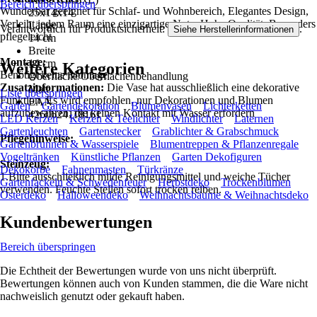
Bereich überspringen
Wunderbar geeignet für Schlaf- und Wohnbereich, Elegantes Design,
25x14x14
Verleiht jedem Raum eine einzigartige Note, Hohe Qualität, Besonders
Länge
Verantwortlich für Produktsicherheit:
.
Siehe Herstellerinformationen
pflegeleicht
14 cm
Breite
Montage:
14 cm
Weitere Kategorien
Benötigt keine Montage
Oberfläche/Oberflächenbehandlung
Zusatzinformationen:
Die Vase hat ausschließlich eine dekorative
Matt
Liste überspringen
Funktion. Es wird empfohlen, nur Dekorationen und Blumen
EAN
Garten
Gartendekoration
Blumenvasen
Lichterketten
aufzubewahren, die keinen Kontakt mit Wasser erfordern
4260624118161
LED Kerzen
Kerzen & Teelichter
Windlichter
Laternen
Gartenleuchten
Gartenstecker
Grablichter & Grabschmuck
Pflegehinweise:
Gartenbrunnen & Wasserspiele
Blumentreppen & Pflanzenregale
Vogeltränken
Künstliche Pflanzen
Garten Dekofiguren
Steinzeug:
Dekokörbe
Fahnenmasten
Türkränze
1.Bitte ausschließlich milde Reinigungsmittel und weiche Tücher
Gartenfackeln & Schwedenfeuer
Herbstdeko
Trockenblumen
verwenden. Feuchte Stellen sofort trocken reiben.
Osterdeko
Halloweendeko
Weihnachtsbäume & Weihnachtsdeko
Kundenbewertungen
Bereich überspringen
Die Echtheit der Bewertungen wurde von uns nicht überprüft.
Bewertungen können auch von Kunden stammen, die die Ware nicht
nachweislich genutzt oder gekauft haben.