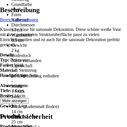
Grundfarbe
Beschreibung
Weiß
Form
Bereich überspringen
Halbrund
Durchmesser
Klassische Vase für saisonale Dekoration. Diese schöne weiße Vase
14 cm
mit ihrer gemusterten Strukturoberfläche passt zu vielen
Wandstärke
Einrichtungsstilen und ist auch für die saisonale Dekoration perfekt
0,5 cm
geeignet.
Gewicht
2 kg
Details:
Bodenloch
Typ:
Dekovase
Nicht vorhanden
Farbe:
Weiß
Eigenschaft
Material:
Steinzeug
-
Handgefertigt:
Nein
Im Lieferumfang enthalten
-
Abmessungen:
Inhalt
Tiefe:
14 cm
1 Stück
Breite:
14 cm
Serie
Höhe:
25 cm
Mehr anzeigen
LINZI
Gewicht:
1 kg
Breite (Außenmaß Boden)
14 cm
Produktsicherheit
Sie kaufen:
1 x Vase
Höhe
25 cm
Produktvorteile:
Maße (HxBxL)