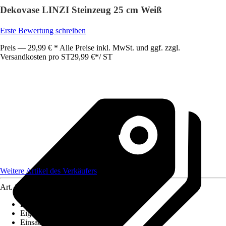
Dekovase LINZI Steinzeug 25 cm Weiß
Erste Bewertung schreiben
Preis — 29,99 € * Alle Preise inkl. MwSt. und ggf. zzgl.
Versandkosten pro ST
29,99 €
*
/
ST
Weitere Artikel des Verkäufers
Art.-Nr.
12468664
Bodenloch
:
Nicht vorhanden
Eigenschaft
:
-
Einsatzbereich
:
Innen