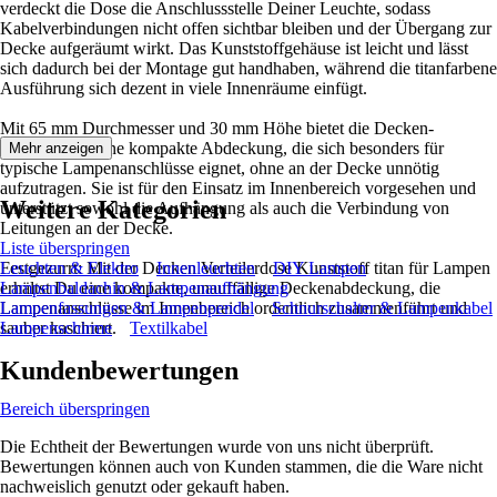
verdeckt die Dose die Anschlussstelle Deiner Leuchte, sodass
Kabelverbindungen nicht offen sichtbar bleiben und der Übergang zur
Decke aufgeräumt wirkt. Das Kunststoffgehäuse ist leicht und lässt
sich dadurch bei der Montage gut handhaben, während die titanfarbene
Ausführung sich dezent in viele Innenräume einfügt.
Mit 65 mm Durchmesser und 30 mm Höhe bietet die Decken-
Verteilerdose eine kompakte Abdeckung, die sich besonders für
Mehr anzeigen
typische Lampenanschlüsse eignet, ohne an der Decke unnötig
aufzutragen. Sie ist für den Einsatz im Innenbereich vorgesehen und
Weitere Kategorien
unterstützt sowohl die Aufhängung als auch die Verbindung von
Leitungen an der Decke.
Liste überspringen
Festgezurrt: Mit der Decken Verteilerdose Kunststoff titan für Lampen
Leuchten & Elektro
Innenleuchten
DIY Lampen
erhältst Du eine kompakte, unauffällige Deckenabdeckung, die
Lampenbaldachin & Lampenaufhängung
Lampenanschlüsse im Innenbereich ordentlich zusammenführt und
Lampenfassungen & Lampenpendel
Schnurschalter & Lampenkabel
sauber kaschiert.
Lampenschirme
Textilkabel
Kundenbewertungen
Bereich überspringen
Die Echtheit der Bewertungen wurde von uns nicht überprüft.
Bewertungen können auch von Kunden stammen, die die Ware nicht
nachweislich genutzt oder gekauft haben.