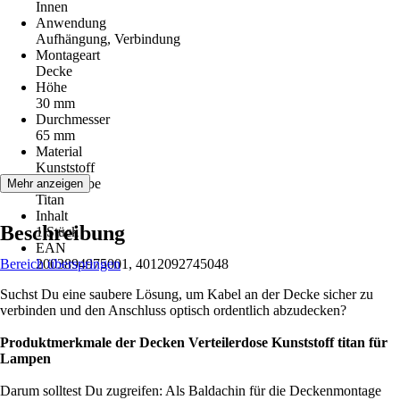
Innen
Anwendung
Aufhängung, Verbindung
Montageart
Decke
Höhe
30 mm
Durchmesser
65 mm
Material
Kunststoff
Grundfarbe
Mehr anzeigen
Titan
Inhalt
Beschreibung
1 Stück
EAN
Bereich überspringen
2003894975001, 4012092745048
Suchst Du eine saubere Lösung, um Kabel an der Decke sicher zu
verbinden und den Anschluss optisch ordentlich abzudecken?
Produktmerkmale der Decken Verteilerdose Kunststoff titan für
Lampen
Darum solltest Du zugreifen: Als Baldachin für die Deckenmontage