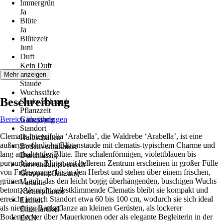
Immergrün
Ja
Blüte
Ja
Blütezeit
Juni
Duft
Kein Duft
Wuchs
Mehr anzeigen
Staude
Wuchsstärke
Beschreibung
Starkwachsend
Pflanzzeit
Bereich überspringen
Ganzjährig
Standort
Clematis integrifolia ‘Arabella’, die Waldrebe ‘Arabella’, ist eine
Halbschatten
außergewöhnliche Blütenstaude mit clematis-typischem Charme und
Bodenverhältnisse
lang anhaltender Blüte. Ihre schalenförmigen, violettblauen bis
Durchlässig
purpurblauen Blüten mit hellerem Zentrum erscheinen in großer Fülle
Anwendungsbereich
von Frühsommer bis in den Herbst und stehen über einem frischen,
Gruppenpflanzung
grünen Laub, das den leicht bogig überhängenden, buschigen Wuchs
Variante
betont. Als nicht selbstklimmende Clematis bleibt sie kompakt und
Kletterpflanze
erreicht je nach Standort etwa 60 bis 100 cm, wodurch sie sich ideal
Einheit
als niedrige Rankpflanze an kleinen Gerüsten, als lockerer
Einzelartikel
Bodendecker über Mauerkronen oder als elegante Begleiterin in der
EAN