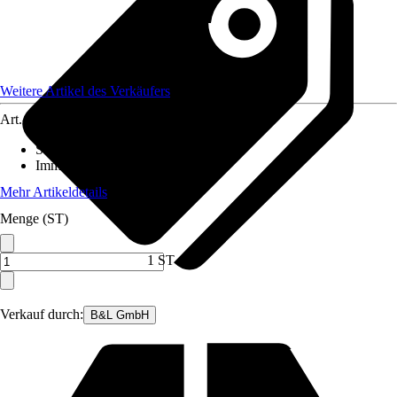
Weitere Artikel des Verkäufers
Art.-Nr.
12543372
Standort
:
Halbschatten
Immergrün
:
Ja
Mehr Artikeldetails
Menge (ST)
1 ST
Verkauf durch:
B&L GmbH