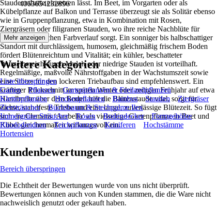
Staudenrabatte einsetzen lässt. Im Beet, im Vorgarten oder als
4063654232896
Kübelpflanze auf Balkon und Terrasse überzeugt sie als Solitär ebenso
wie in Gruppenpflanzung, etwa in Kombination mit Rosen,
Ziergräsern oder filigranen Stauden, wo ihre reiche Nachblüte für
einen harmonischen Farbverlauf sorgt. Ein sonniger bis halbschattiger
Mehr anzeigen
Standort mit durchlässigem, humosem, gleichmäßig frischem Boden
fördert Blütenreichtum und Vitalität; ein kühler, beschatteter
Weitere Kategorien
Wurzelbereich durch Mulch oder niedrige Stauden ist vorteilhaft.
Regelmäßige, maßvolle Nährstoffgaben in der Wachstumszeit sowie
eine Stütze für den lockeren Triebaufbau sind empfehlenswert. Ein
Liste überspringen
kräftiger Rückschnitt im späten Winter oder zeitigen Frühjahr auf etwa
Garten
Pflanzen
Gartenpflanzen & Freilandpflanzen
Handbreite über dem Boden hält die Blütenstaude vital, sorgt für
Kletterpflanzen
Heckenpflanzen
Bambus
Stauden
Ziergräser
dichte, standfeste Triebe und eine lange, zuverlässige Blütezeit. So fügt
Ziersträucher
Buchsbaum & Stechpalme Ilex
sich die Clematis ‘Arabella’ als vielseitige Gartenpflanze in Beet und
Immergrüne Sträucher
Rosen
Bodendecker
Formgehölze
Kübel gleichermaßen wirkungsvoll ein.
Rhododendron
Teichpflanzen
Koniferen
Hochstämme
Hortensien
Kundenbewertungen
Bereich überspringen
Die Echtheit der Bewertungen wurde von uns nicht überprüft.
Bewertungen können auch von Kunden stammen, die die Ware nicht
nachweislich genutzt oder gekauft haben.