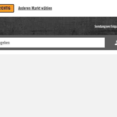
RICHTIG
Anderen Markt wählen
Sendungsverfolg