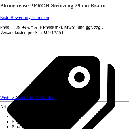
Blumenvase PERCH Steinzeug 29 cm Braun
Erste Bewertung schreiben
Preis — 29,99 € * Alle Preise inkl. MwSt. und ggf. zzgl.
Versandkosten pro ST
29,99 €
*
/
ST
Weitere Artikel des Verkäufers
Art.-Nr.
12468787
Bodenloch
:
Nicht vorhanden
Eigenschaft
:
-
Einsatzbereich
:
Innen