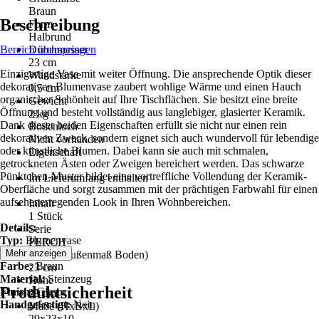
Braun
Beschreibung
Form
Halbrund
Bereich überspringen
Durchmesser
23 cm
Einzigartige Vase mit weiter Öffnung. Die ansprechende Optik dieser
Wandstärke
dekorativen Blumenvase zaubert wohlige Wärme und einen Hauch
0,5 cm
organischer Schönheit auf Ihre Tischflächen. Sie besitzt eine breite
Gewicht
Öffnung und besteht vollständig aus langlebiger, glasierter Keramik.
2 kg
Dank dieser beiden Eigenschaften erfüllt sie nicht nur einen rein
Bodenloch
dekorativen Zweck, sondern eignet sich auch wundervoll für lebendige
Nicht vorhanden
oder künstliche Blumen. Dabei kann sie auch mit schmalen,
Eigenschaft
getrockneten Ästen oder Zweigen bereichert werden. Das schwarze
-
Pünktchen-Muster bildet eine vortreffliche Vollendung der Keramik-
Im Lieferumfang enthalten
Oberfläche und sorgt zusammen mit der prächtigen Farbwahl für einen
-
aufsehenerregenden Look in Ihren Wohnbereichen.
Inhalt
1 Stück
Details:
Serie
Typ:
Blumenvase
PERCH
Stil:
Retro
Mehr anzeigen
Breite (Außenmaß Boden)
Farbe:
Braun
23 cm
Material:
Steinzeug
Höhe
Produktsicherheit
Finish:
Glasur
29 cm
Handgefertigt:
Nein
Maße (HxBxL)
29x23x10