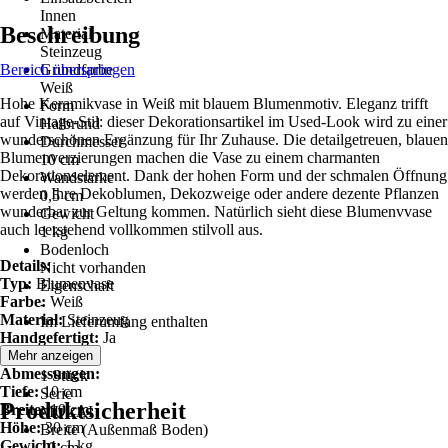
Innen
Beschreibung
Material
Steinzeug
Bereich überspringen
Grundfarbe
Weiß
Hohe Keramikvase in Weiß mit blauem Blumenmotiv. Eleganz trifft
Form
auf Vintage-Stil: dieser Dekorationsartikel im Used-Look wird zu einer
Halbrund
wunderschönen Ergänzung für Ihr Zuhause. Die detailgetreuen, blauen
Durchmesser
Blumenverzierungen machen die Vase zu einem charmanten
10 cm
Dekorationselement. Dank der hohen Form und der schmalen Öffnung
Wandstärke
werden Ihre Dekoblumen, Dekozweige oder andere dezente Pflanzen
0,5 cm
wunderbar zur Geltung kommen. Natürlich sieht diese Blumenvvase
Gewicht
auch leerstehend vollkommen stilvoll aus.
1 kg
Bodenloch
Details:
Nicht vorhanden
Typ:
Blumenvase
Eigenschaft
Farbe:
Weiß
-
Material:
Steinzeug
Im Lieferumfang enthalten
Handgefertigt:
Ja
-
Mehr anzeigen
Inhalt
Abmessungen:
1 Stück
Tiefe:
10 cm
Serie
Produktsicherheit
Breite:
10 cm
MULAI
Höhe:
30 cm
Breite (Außenmaß Boden)
Gewicht:
1 kg
10 cm