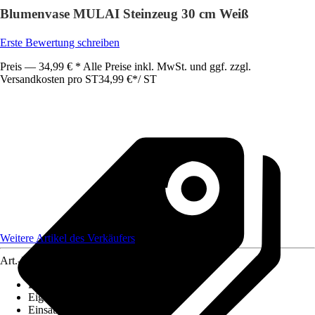
Blumenvase MULAI Steinzeug 30 cm Weiß
Erste Bewertung schreiben
Preis — 34,99 € * Alle Preise inkl. MwSt. und ggf. zzgl.
Versandkosten pro ST
34,99 €
*
/
ST
Weitere Artikel des Verkäufers
Art.-Nr.
12468715
Bodenloch
:
Nicht vorhanden
Eigenschaft
:
-
Einsatzbereich
:
Innen